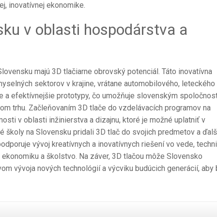
j, inovatívnej ekonomike.
sku v oblasti hospodárstva a
vensku majú 3D tlačiarne obrovský potenciál. Táto inovatívna
yselných sektorov v krajine, vrátane automobilového, leteckého
ie a efektívnejšie prototypy, čo umožňuje slovenským spoločnos
nom trhu. Začleňovaním 3D tlače do vzdelávacích programov na
ti v oblasti inžinierstva a dizajnu, ktoré je možné uplatniť v
é školy na Slovensku pridali 3D tlač do svojich predmetov a ďalš
podporuje vývoj kreatívnych a inovatívnych riešení vo vede, techn
ú ekonomiku a školstvo. Na záver, 3D tlačou môže Slovensko
vom vývoja nových technológií a výcviku budúcich generácií, aby 