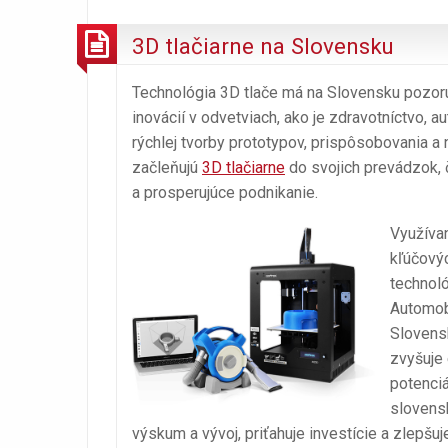
3D tlačiarne na Slovensku
Technológia 3D tlače má na Slovensku pozoru
inovácií v odvetviach, ako je zdravotníctvo, 
rýchlej tvorby prototypov, prispôsobovania a
začleňujú
3D tlačiarne
do svojich prevádzok, 
a prosperujúce podnikanie.
Využíva
kľúčovýc
technoló
Automobi
Slovensk
zvyšuje 
potenciá
slovens
výskum a vývoj, priťahuje investície a zlepšu