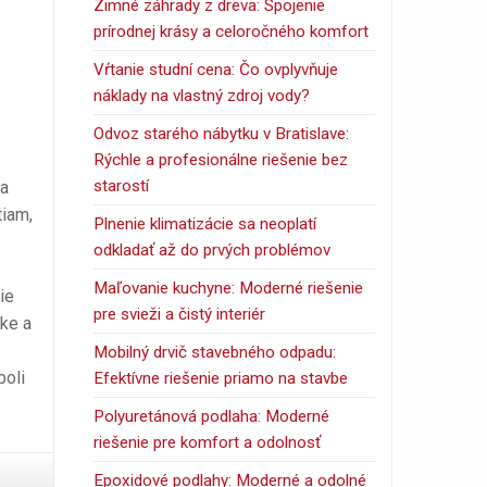
Zimné záhrady z dreva: Spojenie
prírodnej krásy a celoročného komfort
Vŕtanie studní cena: Čo ovplyvňuje
náklady na vlastný zdroj vody?
Odvoz starého nábytku v Bratislave:
Rýchle a profesionálne riešenie bez
starostí
 a
tiam,
Plnenie klimatizácie sa neoplatí
odkladať až do prvých problémov
Maľovanie kuchyne: Moderné riešenie
ie
pre svieži a čistý interiér
ike a
Mobilný drvič stavebného odpadu:
boli
Efektívne riešenie priamo na stavbe
Polyuretánová podlaha: Moderné
riešenie pre komfort a odolnosť
Epoxidové podlahy: Moderné a odolné