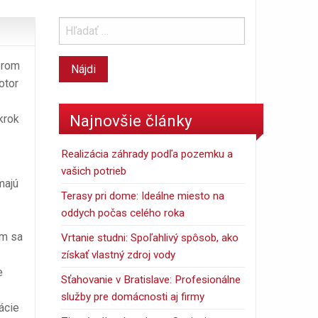
orom
otor
Najnovšie články
krok
Realizácia záhrady podľa pozemku a
vašich potrieb
majú
Terasy pri dome: Ideálne miesto na
oddych počas celého roka
ím sa
Vrtanie studni: Spoľahlivý spôsob, ako
získať vlastný zdroj vody
e
Sťahovanie v Bratislave: Profesionálne
služby pre domácnosti aj firmy
ácie