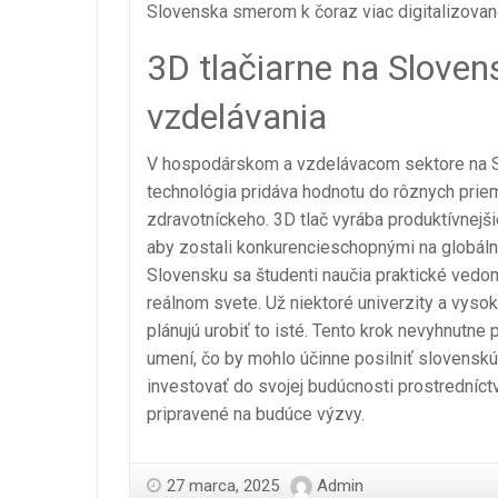
Slovenska smerom k čoraz viac digitalizovane
3D tlačiarne na Sloven
vzdelávania
V hospodárskom a vzdelávacom sektore na Slo
technológia pridáva hodnotu do rôznych priem
zdravotníckeho. 3D tlač vyrába produktívnejš
aby zostali konkurencieschopnými na globál
Slovensku sa študenti naučia praktické vedomos
reálnom svete. Už niektoré univerzity a vysok
plánujú urobiť to isté. Tento krok nevyhnutne 
umení, čo by mohlo účinne posilniť slovensk
investovať do svojej budúcnosti prostredníct
pripravené na budúce výzvy.
27 marca, 2025
Admin