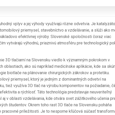
hodný vplyv a jej výhody využívajú rôzne odvetvia. Je katalyzát
automobilový priemysel, stavebníctvo a vzdelávanie, a slúži ako m
 nákladovo efektívnej výroby. Slovenské spoločnosti čoraz viac
čím vytvárajú výhodnú, priaznivú atmosféru pre technologický po
nie 3D tlačiarní na Slovensku viedlo k významným pokrokom v
h oblastiach, ako sú napríklad medicínske aplikácie, kde sa skú
gie biotlače na plánovanie chirurgických zákrokov a protetiku.
lový priemysel, ktorý je jedným z dominantných odvetví na
u, tiež využíva 3D tlač na výrobu komponentov na požiadanie, č
efektivita a rýchlosť. Táto technológia predstavuje neuveriteľný
l aj v oblasti vzdelávania, kde otvára svet zážitkového učenia pr
kých študentov. Okrem toho rast 3D tlače na Slovensku poháňa
je pracovné príležitosti. Je to nesporne kľúčová súčasť transform