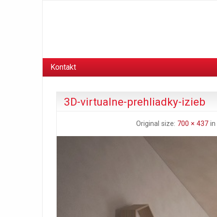
Kontakt
3D-virtualne-prehliadky-izieb
Original size:
700 × 437
i