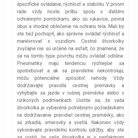
špecifické ovládanie, rýchlosť a stabilitu. V prvom
rade vždy noste prilbu spolu s ďalšími
ochrannými pomôckami, ako sú rukavice, pevná
obuv a vhodné oblečenie na ochranu tela. Mali by
ste tiež pochopiť, ako správne ovládať rýchlosť a
manévrovať s vozidlom. Cestné štvorkolky
zvyčajne nie sú určené na asfalt, čo znamená, že
sa na tomto type povrchu môžu ovládať odlišne.
Pneumatiky majú tendenciu rýchlejšie sa
opotrebovať a ak sa pravidelne nekontrolujú,
môžu potenciálne spôsobiť nehody. Vždy
dodržiavajte pravidlá cestnej premávky a
vyhýbajte sa jazde v rušnej premávke alebo v
rizikových podmienkach. Uistite sa, že vaša
štvorkolka je vybavená potrebnými požiadavkami
na dodržiavanie pravidiel cestnej premávky, ako
sú zrkadlá, smerovky a svetlá. Nakoniec vždy
vykonávajte pravidelnú kontrolu údržby, aby ste
sa uistili, že vaša štvorkolka je v perfektnom