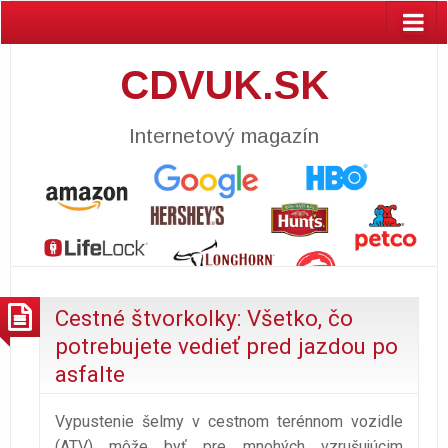
CDVUK.SK
Internetový magazín
Cestné štvorkolky: Všetko, čo
potrebujete vedieť pred jazdou po
asfalte
Vypustenie šelmy v cestnom terénnom vozidle
(ATV) môže byť pre mnohých vzrušujúcim