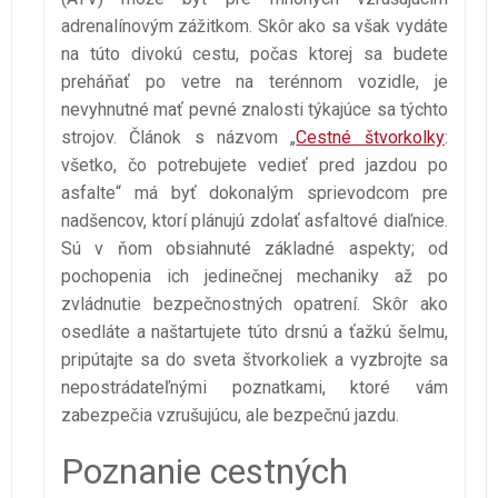
adrenalínovým zážitkom. Skôr ako sa však vydáte
na túto divokú cestu, počas ktorej sa budete
preháňať po vetre na terénnom vozidle, je
nevyhnutné mať pevné znalosti týkajúce sa týchto
strojov. Článok s názvom „
Cestné štvorkolky
:
všetko, čo potrebujete vedieť pred jazdou po
asfalte“ má byť dokonalým sprievodcom pre
nadšencov, ktorí plánujú zdolať asfaltové diaľnice.
Sú v ňom obsiahnuté základné aspekty; od
pochopenia ich jedinečnej mechaniky až po
zvládnutie bezpečnostných opatrení. Skôr ako
osedláte a naštartujete túto drsnú a ťažkú šelmu,
pripútajte sa do sveta štvorkoliek a vyzbrojte sa
nepostrádateľnými poznatkami, ktoré vám
zabezpečia vzrušujúcu, ale bezpečnú jazdu.
Poznanie cestných