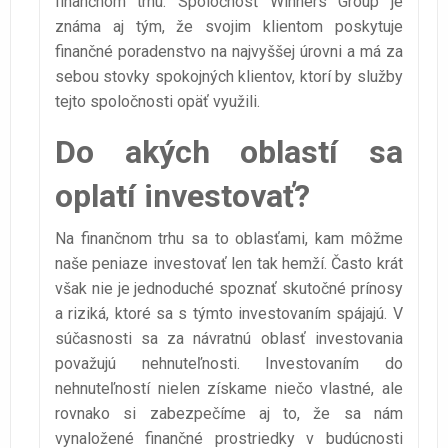
finančnom trhu. Spoločnosť Winners Group je
známa aj tým, že svojim klientom poskytuje
finančné poradenstvo na najvyššej úrovni a má za
sebou stovky spokojných klientov, ktorí by služby
tejto spoločnosti opäť využili.
Do akých oblastí sa
oplatí investovať?
Na finančnom trhu sa to oblasťami, kam môžme
naše peniaze investovať len tak hemží. Často krát
však nie je jednoduché spoznať skutočné prínosy
a riziká, ktoré sa s týmto investovaním spájajú. V
súčasnosti sa za návratnú oblasť investovania
považujú nehnuteľnosti. Investovaním do
nehnuteľností nielen získame niečo vlastné, ale
rovnako si zabezpečíme aj to, že sa nám
vynaložené finančné prostriedky v budúcnosti