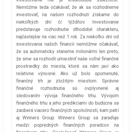
Nemôžme teda očakávať, že ak sa rozhodneme
investovať, na našom rozhodnutí získame do
niekoľkých dní čí týždňov. Investovanie
predstavuje rozhodnutie dlhodobé charakteru,
najčastejšie na viac než 1 rok. Za niekoľko dní od
investovania našich financií nemôžme očakávať,
že sa automaticky staneme milionármi len preto,
že sme sa rozhodli umiestniť naše voľné finančné
prostriedky do miesta, ktoré sa nám javí ako
relatívne výnosné. Ako už bolo spomenuté,
finančný trh je zložitým miestom. Správne
finančné rozhodnutia sú ovplyvnené aj
sledovaním vývoja finančného trhu. Vývojom
finančného trhu a jeho predikciami do budúcna sa
zaoberá viacero finančných spoločností, kam patrí
aj Winners Group. Winners Group sa zaraďuje
medzi popredných finančných poradcov na