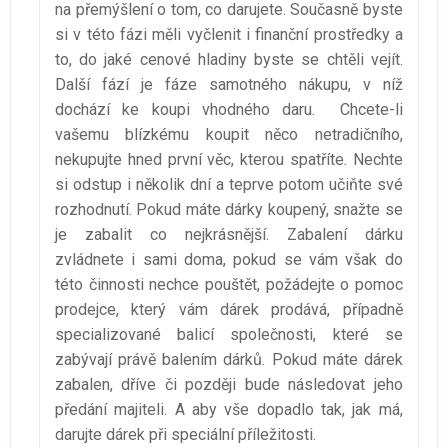
na přemýšlení o tom, co darujete. Současně byste
si v této fázi měli vyčlenit i finanční prostředky a
to, do jaké cenové hladiny byste se chtěli vejít.
Další fází je fáze samotného nákupu, v níž
dochází ke koupi vhodného daru. Chcete-li
vašemu blízkému koupit něco netradičního,
nekupujte hned první věc, kterou spatříte. Nechte
si odstup i několik dní a teprve potom učiňte své
rozhodnutí. Pokud máte dárky koupený, snažte se
je zabalit co nejkrásnější. Zabalení dárku
zvládnete i sami doma, pokud se vám však do
této činnosti nechce pouštět, požádejte o pomoc
prodejce, který vám dárek prodává, případně
specializované balicí společnosti, které se
zabývají právě balením dárků. Pokud máte dárek
zabalen, dříve či později bude následovat jeho
předání majiteli. A aby vše dopadlo tak, jak má,
darujte dárek při speciální příležitosti.