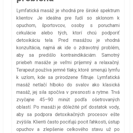
Lymfatická masáž je vhodná pre široké spektrum
klientov. Je ideálna pre ľudí so sklonom k
opuchom, športovcov, osoby s poruchami
cirkulácie alebo tých, ktorí chcú podporiť
detoxikáciu tela. Pred masážou je vhodná
konzultácia, najmä ak ide o zdravotný problém,
aby sa predišlo kontraindikáciám. Samotný
priebeh masáže je veľmi príjemný a relaxačný.
Terapeut používa jemné tlaky, ktoré smerujú lymfu
k uzlom, kde sa prirodzene filtruje. Lymfatická
masáž netlačí hlboko do svalov ako klasická
masáž, jej sila spočíva v presnosti a rytme. Trvá
zvyčajne 45–90 minút podľa ošetrovaných
oblastí. Po masáži je dôležité piť dostatok vody,
aby sa podpora detoxikačných procesov ešte
zvýšila. Klienti často pociťujú pocit ľahkosti, ústup
opuchov a zlepšenie celkového stavu už po