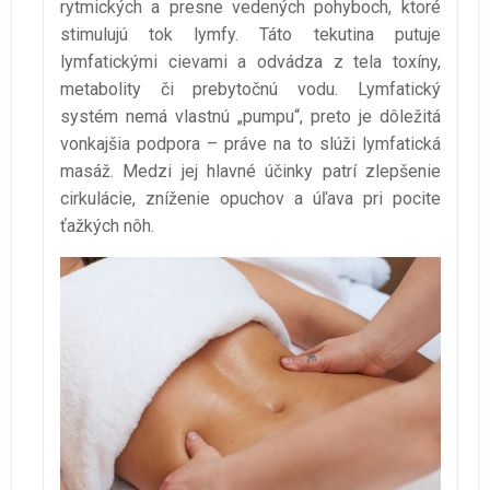
rytmických a presne vedených pohyboch, ktoré
stimulujú tok lymfy. Táto tekutina putuje
lymfatickými cievami a odvádza z tela toxíny,
metabolity či prebytočnú vodu. Lymfatický
systém nemá vlastnú „pumpu“, preto je dôležitá
vonkajšia podpora – práve na to slúži lymfatická
masáž. Medzi jej hlavné účinky patrí zlepšenie
cirkulácie, zníženie opuchov a úľava pri pocite
ťažkých nôh.