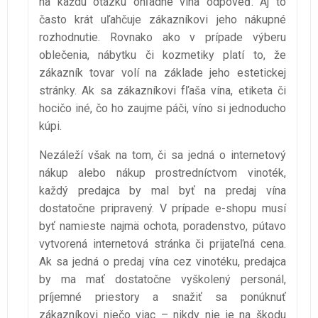
na každú otázku ohľadne vína odpoveď. Aj to
často krát uľahčuje zákazníkovi jeho nákupné
rozhodnutie. Rovnako ako v prípade výberu
oblečenia, nábytku či kozmetiky platí to, že
zákazník tovar volí na základe jeho estetickej
stránky. Ak sa zákazníkovi fľaša vína, etiketa či
hocičo iné, čo ho zaujme páči, víno si jednoducho
kúpi.
Nezáleží však na tom, či sa jedná o internetový
nákup alebo nákup prostredníctvom vinoték,
každý predajca by mal byť na predaj vína
dostatočne pripravený. V prípade e-shopu musí
byť namieste najmä ochota, poradenstvo, pútavo
vytvorená internetová stránka či prijateľná cena.
Ak sa jedná o predaj vína cez vinotéku, predajca
by ma mať dostatočne vyškolený personál,
príjemné priestory a snažiť sa ponúknuť
zákazníkovi niečo viac – nikdy nie je na škodu