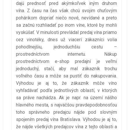
dajú prednosť pred akýmkoľvek iným druhom
vína. Z času na čas však chcú svojim chuťovým
pohárikom dopriať niečo nové, nevídané a preto
sa začnú rozhliadať po inom víne, ktoré by mohli
vyskúšať. V minulosti prevládal predaj vína priamo
cez vinotéky, dnes už viacerí zákazníci volia
pohodlnejšiu, jednoduchšiu cestu –
prostredníctvom internetu. Nákup
prostredníctvom e-shop predajní je veľmi
jednoduchý, stačí, aby mal zákazník trochu
voľného času a môže sa pustiť do nakupovania.
Výhodou je aj to, že zákazník môže víno
vyhľadávať podľa jednotlivých oblastí, v ktorých
sa práve nachádza. Ak je napr. na území nášho
hlavného mesta, s najväčšou pravdepodobnosťou
toho správneho predajcu nájde pod slovným
spojením predaj vína Bratislava. Výhodou je aj to,
že nájde všetkých predajcov vína z tejto oblasti a