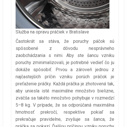
Služba na opravu práčiek v Bratislave
Častokrát sa stáva, že poruchy páčok sú
spôsobené z dôvodu nesprávneho
zaobchádzania s nimi. Aby ste šancu vzniku
poruchy zminimalizovali, je potrebné vedieť čo ju
dokáže spôsobiť. Prvou a zároveň jednou z
najčastejších príčin vzniku porúch práčok je
preťaženie práčky. Každá práčka je zhotovená tak,
aby uniesla isté maximálne množstvo bielizne,
zväčša sa takéto množstvo pohybuje v rozmedzí
5–­­8 kg. V prípade, že sa odporúčaná maximálna
hmotnosť prekročí, respektíve pokiaľ sa
prekračuje pravidelne, zvyšuje sa šanca, že
práčka sa pokazí. Ďalšou príčinou vzniku poruchy