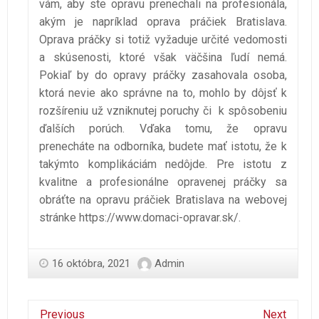
vám, aby ste opravu prenechali na profesionála,
akým je napríklad oprava práčiek Bratislava.
Oprava práčky si totiž vyžaduje určité vedomosti
a skúsenosti, ktoré však väčšina ľudí nemá.
Pokiaľ by do opravy práčky zasahovala osoba,
ktorá nevie ako správne na to, mohlo by dôjsť k
rozšíreniu už vzniknutej poruchy či k spôsobeniu
ďalších porúch. Vďaka tomu, že opravu
prenecháte na odborníka, budete mať istotu, že k
takýmto komplikáciám nedôjde. Pre istotu z
kvalitne a profesionálne opravenej práčky sa
obráťte na opravu práčiek Bratislava na webovej
stránke
https://www.domaci-opravar.sk/
.
16 októbra, 2021
Admin
Previous
Next