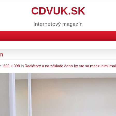
CDVUK.SK
Internetový magazín
nn
ze:
600 × 398
in
Radiátory a na základe čoho by ste sa medzi nimi mali