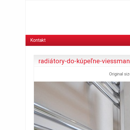
Kontakt
radiátory-do-kúpeľne-viessma
Original si