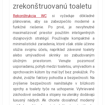
zrekonštruovanú toaletu
Rekonštrukcia WC
si vyžaduje dôkladné
plánovanie, aby sa zabezpečilo moderné a
funkčné riešenie. Po prvé, je nevyhnutné
maximalizovať priestor použitím inteligentných
dizajnových stratégií. Používajte kompaktné a
minimalistické zariadenia, ktoré však stále účinne
slúžia svojmu účelu, napríklad závesné toalety
alebo umývadlové skrinky so zabudovaným
úložným priestorom. Venujte pozornosť
usporiadaniu; pohyb medzi toaletou, umývadlom a
sprchovacím kútom by mal byť bez prekážok. Po
druhé, zvážte faktory pohodlia a bezpečnosti. Na
zvýšenie bezpečnosti nainštalujte v blízkosti
sprchy a toalety tyče na uchopenie. Vyhrievané
záchodové sedadlá a stojany na uteráky dodávajú
luxusný nádych. Ak chcete dosiahnuť moderný