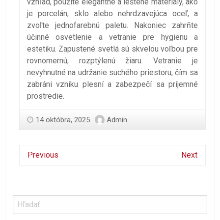
vzhľad, použite elegantné a leštené materiály, ako
je porcelán, sklo alebo nehrdzavejúca oceľ, a
zvoľte jednofarebnú paletu. Nakoniec zahrňte
účinné osvetlenie a vetranie pre hygienu a
estetiku. Zapustené svetlá sú skvelou voľbou pre
rovnomernú, rozptýlenú žiaru. Vetranie je
nevyhnutné na udržanie suchého priestoru, čím sa
zabráni vzniku plesní a zabezpečí sa príjemné
prostredie.
14 októbra, 2025
Admin
Previous
Next