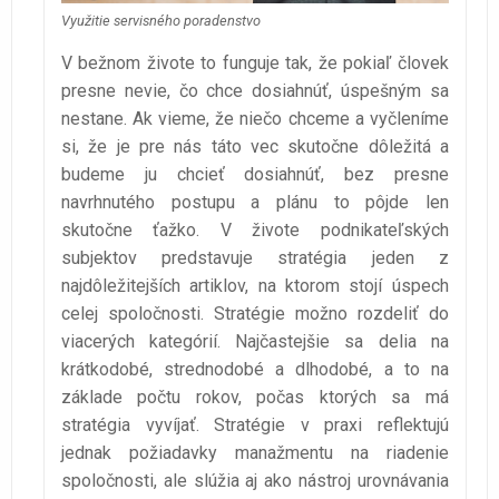
Využitie servisného poradenstvo
V bežnom živote to funguje tak, že pokiaľ človek
presne nevie, čo chce dosiahnúť, úspešným sa
nestane. Ak vieme, že niečo chceme a vyčleníme
si, že je pre nás táto vec skutočne dôležitá a
budeme ju chcieť dosiahnúť, bez presne
navrhnutého postupu a plánu to pôjde len
skutočne ťažko. V živote podnikateľských
subjektov predstavuje stratégia jeden z
najdôležitejších artiklov, na ktorom stojí úspech
celej spoločnosti. Stratégie možno rozdeliť do
viacerých kategórií. Najčastejšie sa delia na
krátkodobé, strednodobé a dlhodobé, a to na
základe počtu rokov, počas ktorých sa má
stratégia vyvíjať. Stratégie v praxi reflektujú
jednak požiadavky manažmentu na riadenie
spoločnosti, ale slúžia aj ako nástroj urovnávania