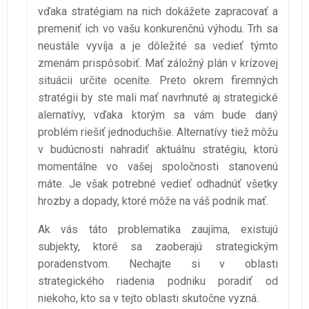
vďaka stratégiam na nich dokážete zapracovať a
premeniť ich vo vašu konkurenčnú výhodu. Trh sa
neustále vyvíja a je dôležité sa vedieť týmto
zmenám prispôsobiť. Mať záložný plán v krízovej
situácii určite oceníte. Preto okrem firemných
stratégii by ste mali mať navrhnuté aj strategické
alernatívy, vďaka ktorým sa vám bude daný
problém riešiť jednoduchšie. Alternatívy tiež môžu
v budúcnosti nahradiť aktuálnu stratégiu, ktorú
momentálne vo vašej spoločnosti stanovenú
máte. Je však potrebné vedieť odhadnúť všetky
hrozby a dopady, ktoré môže na váš podnik mať.
Ak vás táto problematika zaujíma, existujú
subjekty, ktoré sa zaoberajú strategickým
poradenstvom. Nechajte si v oblasti
strategického riadenia podniku poradiť od
niekoho, kto sa v tejto oblasti skutočne vyzná.