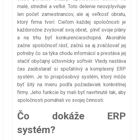
malé, stredné a veľké. Toto delenie neovplyvňuje
len počet zamestnancov, ale aj veľkosť obratu,
ktorý firma tvorí. Cieľom každej spoločnosti je
každoročne zvyšovať svoj obrat, plniť svoje plány
a na trhu byť konkurencieschopná. Akonáhle
začne spoločnosť rásť, začnú sa aj zväčšovať jej
potreby čo sa týka chodu informácií a prestáva jej
stačiť obyčajný účtovnícky softvér. Vtedy nastáva
čas zaobstarať si spoľahlivý a komplexný ERP
systém. Je to prispôsobivý systém, ktorý môže
byť šitý na mieru podľa požiadaviek konkrétnej
firmy. Jeho funkcie by mali byť navrhnuté tak, aby
spoločnosti pomáhali vo svojej činnosti.
Čo dokáže ERP
systém?