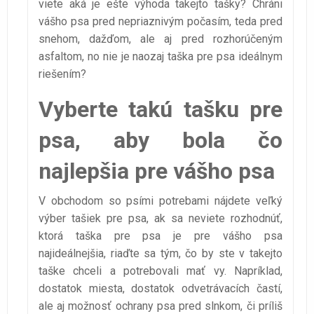
viete aká je ešte výhoda takejto tašky? Chráni
vášho psa pred nepriaznivým počasím, teda pred
snehom, dažďom, ale aj pred rozhorúčeným
asfaltom, no nie je naozaj taška pre psa ideálnym
riešením?
Vyberte takú tašku pre
psa, aby bola čo
najlepšia pre vášho psa
V obchodom so psími potrebami nájdete veľký
výber tašiek pre psa, ak sa neviete rozhodnúť,
ktorá taška pre psa je pre vášho psa
najideálnejšia, riaďte sa tým, čo by ste v takejto
taške chceli a potrebovali mať vy. Napríklad,
dostatok miesta, dostatok odvetrávacích častí,
ale aj možnosť ochrany psa pred slnkom, či príliš