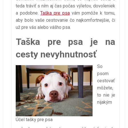
teda tráviť s ním aj čas počas výletov, dovoleniek
a podobne.
Taška pre psa
vám pomôže k tomu,
aby bolo vaše cestovanie čo najkomfortnejšie, či
už pre vás alebo vášho psa.
Taška pre psa je na
cesty nevyhnutnosť
So
psom
cestovať
môžete,
to nie je
nijakým
Účel tašky pre psa