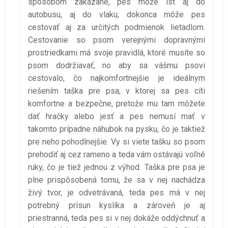
spôsobom zakázané, pes môže ísť aj do
autobusu, aj do vlaku, dokonca môže pes
cestovať aj za určitých podmienok lietadlom.
Cestovanie so psom verejnými dopravnými
prostriedkami má svoje pravidlá, ktoré musíte so
psom dodržiavať, no aby sa vášmu psovi
cestovalo, čo najkomfortnejšie je ideálnym
riešením taška pre psa, v ktorej sa pes cíti
komfortne a bezpečne, pretože mu tam môžete
dať hračky alebo jesť a pes nemusí mať v
takomto prípadne náhubok na pysku, čo je taktiež
pre neho pohodlnejšie. Vy si viete tašku so psom
prehodiť aj cez rameno a teda vám ostávajú voľné
ruky, čo je tiež jednou z výhod. Taška pre psa je
plne prispôsobená tomu, že sa v nej nachádza
živý tvor, je odvetrávaná, teda pes má v nej
potrebný prísun kyslíka a zároveň je aj
priestranná, teda pes si v nej dokáže oddýchnuť a