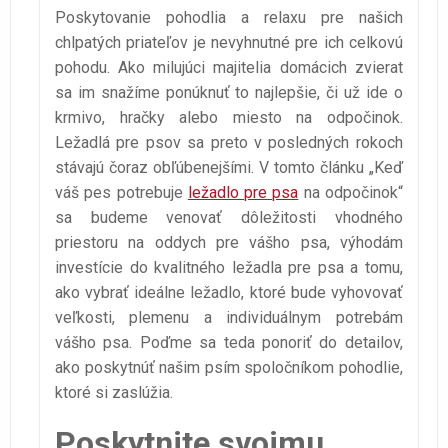
Poskytovanie pohodlia a relaxu pre našich
chlpatých priateľov je nevyhnutné pre ich celkovú
pohodu. Ako milujúci majitelia domácich zvierat
sa im snažíme ponúknuť to najlepšie, či už ide o
krmivo, hračky alebo miesto na odpočinok.
Ležadlá pre psov sa preto v posledných rokoch
stávajú čoraz obľúbenejšími. V tomto článku „Keď
váš pes potrebuje
ležadlo pre psa
na odpočinok“
sa budeme venovať dôležitosti vhodného
priestoru na oddych pre vášho psa, výhodám
investície do kvalitného ležadla pre psa a tomu,
ako vybrať ideálne ležadlo, ktoré bude vyhovovať
veľkosti, plemenu a individuálnym potrebám
vášho psa. Poďme sa teda ponoriť do detailov,
ako poskytnúť našim psím spoločníkom pohodlie,
ktoré si zaslúžia.
Poskytnite svojmu