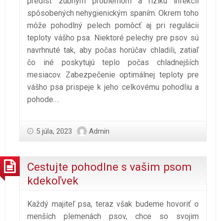
predísť zubným problémom a riziku infekcií
spôsobených nehygienickým spaním. Okrem toho
môže pohodlný pelech pomôcť aj pri regulácii
teploty vášho psa. Niektoré pelechy pre psov sú
navrhnuté tak, aby počas horúčav chladili, zatiaľ
čo iné poskytujú teplo počas chladnejších
mesiacov. Zabezpečenie optimálnej teploty pre
vášho psa prispeje k jeho celkovému pohodliu a
pohode.
…
5 júla, 2023
Admin
Cestujte pohodlne s vašim psom
kdekoľvek
Každý majiteľ psa, teraz však budeme hovoriť o
menších plemenách psov, chce so svojim