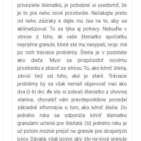
priveziete šteniatko, je potrebné si uvedomiť, že
je to pre neho nové prostredie. Nečakajte preto
od neho zázraky a dajte mu čas na to, aby sa
aklimatizoval. To sa týka aj potravy. Nebuďte v
strese z toho, ak vaše šteniatko spočiatku
neprijíma granule, ktoré ste mu nasypali, resp. má
po nich tráviace problémy. Šteňa je v podstate
ako dieťa. Musí sa prispôsobiť novému
prostrediu a zbaviť sa stresu. To, ako kŕmiť šteňa,
závisí tiež od toho, aké je staré. Tráviace
problémy by sa však nemali objavovať viac ako
dva či tri dni. Ak ste si zobrali šteniatko z chovnej
stanice, chovateľ vám pravdepodobne povedal
základné informácie o tom, ako kŕmiť šteňa. Do
jedného roka sa odporúča kŕmiť šteniatko
granulami určené pre šteňatá. Od jedného roku je
už potom možné prejsť na granule pre dospelých
psov. Dávajte však pozor, aby ste na nové granule