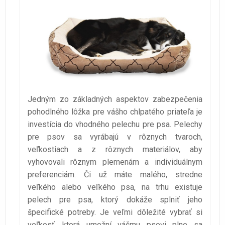
Jedným zo základných aspektov zabezpečenia
pohodlného lôžka pre vášho chlpatého priateľa je
investícia do vhodného pelechu pre psa. Pelechy
pre psov sa vyrábajú v rôznych tvaroch,
veľkostiach a z rôznych materiálov, aby
vyhovovali rôznym plemenám a individuálnym
preferenciám. Či už máte malého, stredne
veľkého alebo veľkého psa, na trhu existuje
pelech pre psa, ktorý dokáže splniť jeho
špecifické potreby. Je veľmi dôležité vybrať si
veľkosť, ktorá umožní vášmu psovi plne sa