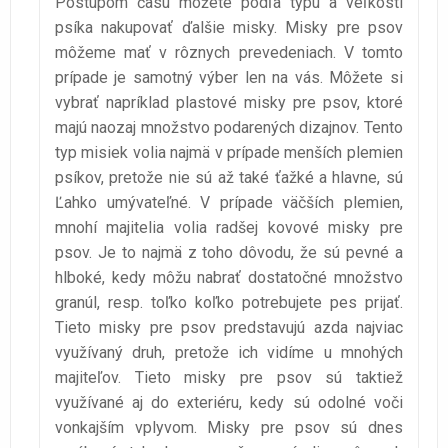
Postupom času môžete podľa typu a veľkosti
psíka nakupovať ďalšie misky. Misky pre psov
môžeme mať v rôznych prevedeniach. V tomto
prípade je samotný výber len na vás. Môžete si
vybrať napríklad plastové misky pre psov, ktoré
majú naozaj množstvo podarených dizajnov. Tento
typ misiek volia najmä v prípade menších plemien
psíkov, pretože nie sú až také ťažké a hlavne, sú
Ľahko umývateľné. V prípade väčších plemien,
mnohí majitelia volia radšej kovové misky pre
psov. Je to najmä z toho dôvodu, že sú pevné a
hlboké, kedy môžu nabrať dostatočné množstvo
granúl, resp. toľko koľko potrebujete pes prijať.
Tieto misky pre psov predstavujú azda najviac
využívaný druh, pretože ich vidíme u mnohých
majiteľov. Tieto misky pre psov sú taktiež
využívané aj do exteriéru, kedy sú odolné voči
vonkajším vplyvom.
Misky pre psov sú dnes