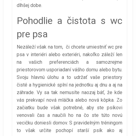
dlhšej dobe.
Pohodlie a čistota s wc
pre psa
Nezáleží však na tom, či chcete umiestniť wc pre
psa v interiéri alebo exteriéri, nakoľko záleží len
na vašich preferenciách a samozrejme
priestorovom usporiadaní vášho domu alebo bytu.
Svoju hlavnú úlohu a to udržať vaše priestory
čisté a hygienické splní na jednotku aj dnu a aj na
záhrade. Vy sa tak nemusíte naozaj báť, že kde
vás prekvapí nová mláčka alebo nová kôpka. Zo
začiatku bude však potrebné, aby ste psíkovi
venovali čas a naučili ho na čo ste túto novú
vecičku doniesli domov. S pravidelným tréningom
to však určite pochopí starší psík ako aj