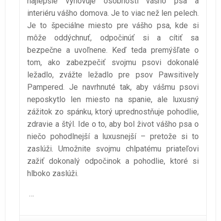
najlepšie vyhovuje osobnosti vášho psa a
interiéru vášho domova. Je to viac než len pelech.
Je to špeciálne miesto pre vášho psa, kde si
môže oddýchnuť, odpočinúť si a cítiť sa
bezpečne a uvoľnene. Keď teda premýšľate o
tom, ako zabezpečiť svojmu psovi dokonalé
ležadlo, zvážte ležadlo pre psov Pawsitively
Pampered. Je navrhnuté tak, aby vášmu psovi
neposkytlo len miesto na spanie, ale luxusný
zážitok zo spánku, ktorý uprednostňuje pohodlie,
zdravie a štýl. Ide o to, aby bol život vášho psa o
niečo pohodlnejší a luxusnejší – pretože si to
zaslúži. Umožnite svojmu chlpatému priateľovi
zažiť dokonalý odpočinok a pohodlie, ktoré si
hlboko zaslúži.
…