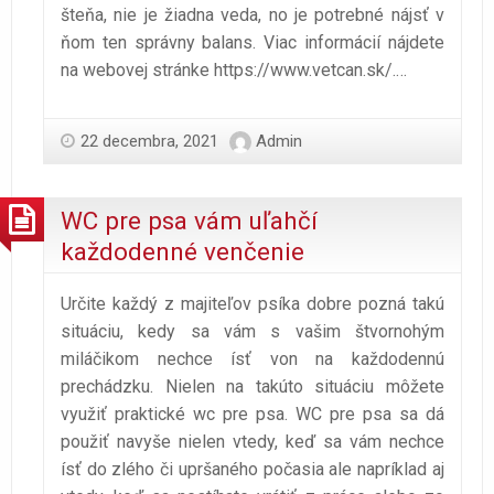
šteňa, nie je žiadna veda, no je potrebné nájsť v
ňom ten správny balans. Viac informácií nájdete
na webovej stránke https://www.vetcan.sk/.
…
22 decembra, 2021
Admin
WC pre psa vám uľahčí
každodenné venčenie
Určite každý z majiteľov psíka dobre pozná takú
situáciu, kedy sa vám s vašim štvornohým
miláčikom nechce ísť von na každodennú
prechádzku. Nielen na takúto situáciu môžete
využiť praktické wc pre psa. WC pre psa sa dá
použiť navyše nielen vtedy, keď sa vám nechce
ísť do zlého či upršaného počasia ale napríklad aj