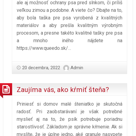
ale aj možnosť ochrany psa pred slnkom, či príliš
veľkou zimou a podobne. A viete čo? Dbajte na to,
aby bola taška pre psa vyrobená z kvalitných
materiálov a aby prešla kvalitným výrobným
procesom, a presne takéto kvalitné tašky pre psa
a mnoho iného nájdete na
https://www.queedo.sk/
…
20 decembra, 2022
Admin
Zaujíma vás, ako kŕmiť šteňa?
Priniesť si domov malé šteniatko je skutočná
radosť. Pri zaobstarávaní je však potrebné
myslieť aj na to, že psík potrebuje poriadnu
starostlivosť. Základom je správne kŕmenie. Ak si
myslíte, že je úplne jedno, aké granule nasypete