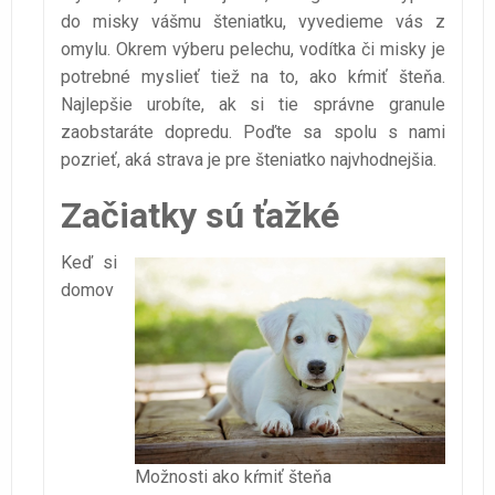
do misky vášmu šteniatku, vyvedieme vás z
omylu. Okrem výberu pelechu, vodítka či misky je
potrebné myslieť tiež na to, ako kŕmiť šteňa.
Najlepšie urobíte, ak si tie správne granule
zaobstaráte dopredu. Poďte sa spolu s nami
pozrieť, aká strava je pre šteniatko najvhodnejšia.
Začiatky sú ťažké
Keď si
domov
Možnosti ako kŕmiť šteňa