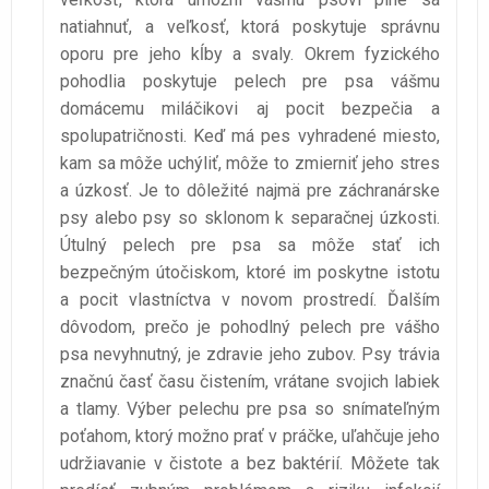
natiahnuť, a veľkosť, ktorá poskytuje správnu
oporu pre jeho kĺby a svaly. Okrem fyzického
pohodlia poskytuje pelech pre psa vášmu
domácemu miláčikovi aj pocit bezpečia a
spolupatričnosti. Keď má pes vyhradené miesto,
kam sa môže uchýliť, môže to zmierniť jeho stres
a úzkosť. Je to dôležité najmä pre záchranárske
psy alebo psy so sklonom k separačnej úzkosti.
Útulný pelech pre psa sa môže stať ich
bezpečným útočiskom, ktoré im poskytne istotu
a pocit vlastníctva v novom prostredí. Ďalším
dôvodom, prečo je pohodlný pelech pre vášho
psa nevyhnutný, je zdravie jeho zubov. Psy trávia
značnú časť času čistením, vrátane svojich labiek
a tlamy. Výber pelechu pre psa so snímateľným
poťahom, ktorý možno prať v práčke, uľahčuje jeho
udržiavanie v čistote a bez baktérií. Môžete tak