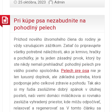
25 októbra, 2023
Admin
Pri kúpe psa nezabudnite na
pohodlný pelech
Príchod nového štvornohého člena do rodiny je
vždy vzrušujúcim zážitkom. Zatiaľ čo pripravujete
všetky potrebné náležitosti, ako je krmivo, hračky
a pochúťky, je tu jeden zásadný prvok, ktorý by
ste nikdy nemali prehliadnuť: pohodlný pelech pre
vášho psieho spoločníka.
Pelech pre psa
nie je
len luxusný doplnok, ale základná potreba, ktorá
podporuje jeho celkové zdravie a pohodu. Tak ako
si my ľudia zaslúžime dobrý spánok v útulnej
posteli, naši verní domáci miláčikovia si rovnako
zaslúžia vyhradený priestor, kde môžu odpočívať,
relaxovať a regenerovať sa. V tomto článku sa