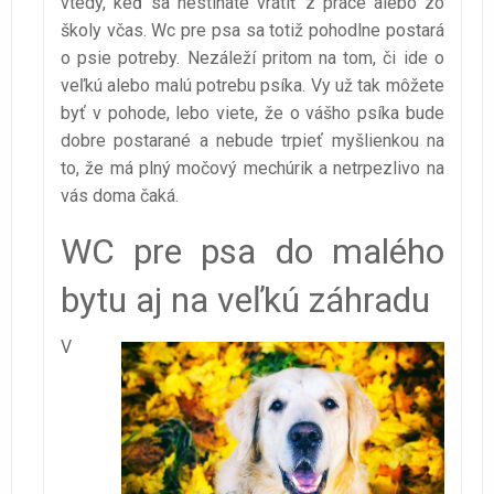
vtedy, keď sa nestíhate vrátiť z práce alebo zo
školy včas. Wc pre psa sa totiž pohodlne postará
o psie potreby. Nezáleží pritom na tom, či ide o
veľkú alebo malú potrebu psíka. Vy už tak môžete
byť v pohode, lebo viete, že o vášho psíka bude
dobre postarané a nebude trpieť myšlienkou na
to, že má plný močový mechúrik a netrpezlivo na
vás doma čaká.
WC pre psa do malého
bytu aj na veľkú záhradu
V