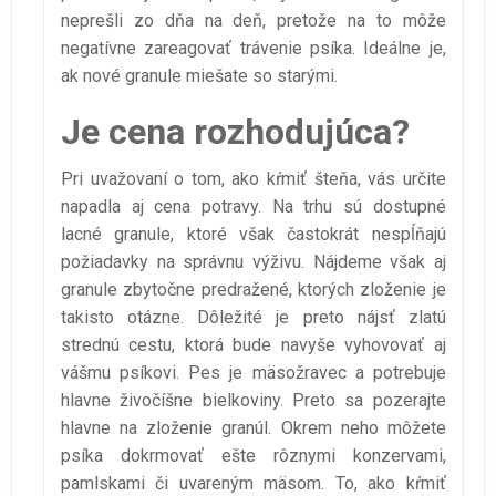
neprešli zo dňa na deň, pretože na to môže
negatívne zareagovať trávenie psíka. Ideálne je,
ak nové granule miešate so starými.
Je cena rozhodujúca?
Pri uvažovaní o tom, ako kŕmiť šteňa, vás určite
napadla aj cena potravy. Na trhu sú dostupné
lacné granule, ktoré však častokrát nespĺňajú
požiadavky na správnu výživu. Nájdeme však aj
granule zbytočne predražené, ktorých zloženie je
takisto otázne. Dôležité je preto nájsť zlatú
strednú cestu, ktorá bude navyše vyhovovať aj
vášmu psíkovi. Pes je mäsožravec a potrebuje
hlavne živočíšne bielkoviny. Preto sa pozerajte
hlavne na zloženie granúl. Okrem neho môžete
psíka dokrmovať ešte rôznymi konzervami,
pamlskami či uvareným mäsom. To, ako kŕmiť