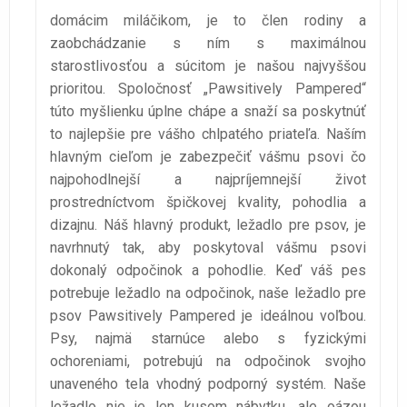
domácim miláčikom, je to člen rodiny a
zaobchádzanie s ním s maximálnou
starostlivosťou a súcitom je našou najvyššou
prioritou. Spoločnosť „Pawsitively Pampered“
túto myšlienku úplne chápe a snaží sa poskytnúť
to najlepšie pre vášho chlpatého priateľa. Naším
hlavným cieľom je zabezpečiť vášmu psovi čo
najpohodlnejší a najpríjemnejší život
prostredníctvom špičkovej kvality, pohodlia a
dizajnu. Náš hlavný produkt, ležadlo pre psov, je
navrhnutý tak, aby poskytoval vášmu psovi
dokonalý odpočinok a pohodlie. Keď váš pes
potrebuje ležadlo na odpočinok, naše ležadlo pre
psov Pawsitively Pampered je ideálnou voľbou.
Psy, najmä starnúce alebo s fyzickými
ochoreniami, potrebujú na odpočinok svojho
unaveného tela vhodný podporný systém. Naše
ležadlo nie je len kusom nábytku, ale oázou