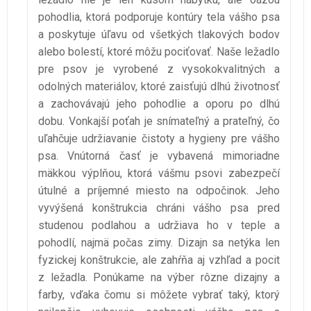
pohodlia, ktorá podporuje kontúry tela vášho psa
a poskytuje úľavu od všetkých tlakových bodov
alebo bolestí, ktoré môžu pociťovať. Naše ležadlo
pre psov je vyrobené z vysokokvalitných a
odolných materiálov, ktoré zaisťujú dlhú životnosť
a zachovávajú jeho pohodlie a oporu po dlhú
dobu. Vonkajší poťah je snímateľný a prateľný, čo
uľahčuje udržiavanie čistoty a hygieny pre vášho
psa. Vnútorná časť je vybavená mimoriadne
mäkkou výplňou, ktorá vášmu psovi zabezpečí
útulné a príjemné miesto na odpočinok. Jeho
vyvýšená konštrukcia chráni vášho psa pred
studenou podlahou a udržiava ho v teple a
pohodlí, najmä počas zimy. Dizajn sa netýka len
fyzickej konštrukcie, ale zahŕňa aj vzhľad a pocit
z ležadla. Ponúkame na výber rôzne dizajny a
farby, vďaka čomu si môžete vybrať taký, ktorý