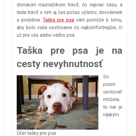
domácim maznáčikom tráviť, čo najviac času, a
teda tráviť s ním aj čas počas výletov, dovoleniek
a podobne.
Taška pre psa
vám pomôže k tomu,
aby bolo vaše cestovanie čo najkomfortnejšie, či
už pre vás alebo vášho psa.
Taška pre psa je na
cesty nevyhnutnosť
So
psom
cestovať
môžete,
to nie je
nijakým
Účel tašky pre psa