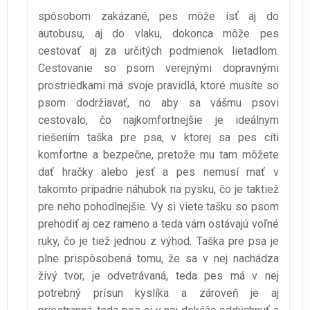
spôsobom zakázané, pes môže ísť aj do
autobusu, aj do vlaku, dokonca môže pes
cestovať aj za určitých podmienok lietadlom.
Cestovanie so psom verejnými dopravnými
prostriedkami má svoje pravidlá, ktoré musíte so
psom dodržiavať, no aby sa vášmu psovi
cestovalo, čo najkomfortnejšie je ideálnym
riešením taška pre psa, v ktorej sa pes cíti
komfortne a bezpečne, pretože mu tam môžete
dať hračky alebo jesť a pes nemusí mať v
takomto prípadne náhubok na pysku, čo je taktiež
pre neho pohodlnejšie. Vy si viete tašku so psom
prehodiť aj cez rameno a teda vám ostávajú voľné
ruky, čo je tiež jednou z výhod. Taška pre psa je
plne prispôsobená tomu, že sa v nej nachádza
živý tvor, je odvetrávaná, teda pes má v nej
potrebný prísun kyslíka a zároveň je aj