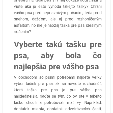
priestranná, teda pes si v nej dokáže oddýchnuť a
viete aká je ešte výhoda takejto tašky? Chráni
vášho psa pred nepriaznivým počasím, teda pred
snehom, dažďom, ale aj pred rozhorúčeným
asfaltom, no nie je naozaj taška pre psa ideálnym
riešením?
Vyberte takú tašku pre
psa, aby bola čo
najlepšia pre vášho psa
V obchodom so psími potrebami nájdete veľký
výber tašiek pre psa, ak sa neviete rozhodnúť,
ktorá taška pre psa je pre vášho psa
najideálnejšia, riaďte sa tým, čo by ste v takejto
taške chceli a potrebovali mať vy. Napríklad,
dostatok miesta, dostatok odvetrávacích častí,