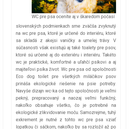
WC pre psa oceníte aj v škaredom počasí
slovenských podmienkach sme zväčša zvyknutý
na wc pre psa, ktoré je určené do interiéru, ktoré
sa skladá z akejsi vaničky a umelej trávy. V
súčasnosti však existujú aj také toalety pre psov,
ktoré sú určené aj do exteriéru i interiéru. Takéto
wc je praktické, komfortné a uľahčí psíkovi a aj
majiteľovi psíka život. Wc pre psa od spoločnosti
Eco dog toilet pre všetkých miláčikov psov
prináša ekologické riešenie na psie potreby.
Navyše dizajn wc-ka od tejto spoločnosti je veľmi
pekný, prepracovaný a naozaj veľmi funkčný,
nakoľko obsahuje všetko, čo je potrebné na
ekologické zlikvidovanie moču. Samozrejme, tuhý
exkrement je nutné z tohto wc pre psa vziať
lopatkou či sáčkom, nakoľko by sa rozložil až po