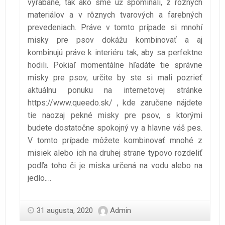
vyrábané, tak ako sme už spomínali, z rôznych
materiálov a v rôznych tvarových a farebných
prevedeniach. Práve v tomto prípade si mnohí
misky pre psov dokážu kombinovať a aj
kombinujú práve k interiéru tak, aby sa perfektne
hodili. Pokiaľ momentálne hľadáte tie správne
misky pre psov, určite by ste si mali pozrieť
aktuálnu ponuku na internetovej stránke
https://www.queedo.sk/
, kde zaručene nájdete
tie naozaj pekné misky pre psov, s ktorými
budete dostatočne spokojný vy a hlavne váš pes.
V tomto prípade môžete kombinovať mnohé z
misiek alebo ich na druhej strane typovo rozdeliť
podľa toho či je miska určená na vodu alebo na
jedlo.
…
31 augusta, 2020
Admin