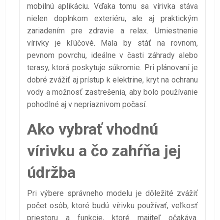
mobilnú aplikáciu. Vďaka tomu sa vírivka stáva
nielen doplnkom exteriéru, ale aj praktickým
zariadením pre zdravie a relax. Umiestnenie
vírivky je kľúčové. Mala by stáť na rovnom,
pevnom povrchu, ideálne v časti záhrady alebo
terasy, ktorá poskytuje súkromie. Pri plánovaní je
dobré zvážiť aj prístup k elektrine, kryt na ochranu
vody a možnosť zastrešenia, aby bolo používanie
pohodlné aj v nepriaznivom počasí.
Ako vybrať vhodnú
vírivku a čo zahŕňa jej
údržba
Pri výbere správneho modelu je dôležité zvážiť
počet osôb, ktoré budú vírivku používať, veľkosť
priestoru a funkcie, ktoré majiteľ očakáva.