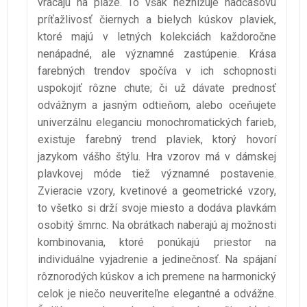
vracajú na pláže. To však neznižuje nadčasovú
príťažlivosť čiernych a bielych kúskov plaviek,
ktoré majú v letných kolekciách každoročne
nenápadné, ale významné zastúpenie. Krása
farebných trendov spočíva v ich schopnosti
uspokojiť rôzne chute; či už dávate prednosť
odvážnym a jasným odtieňom, alebo oceňujete
univerzálnu eleganciu monochromatických farieb,
existuje farebný trend plaviek, ktorý hovorí
jazykom vášho štýlu. Hra vzorov má v dámskej
plavkovej móde tiež významné postavenie.
Zvieracie vzory, kvetinové a geometrické vzory,
to všetko si drží svoje miesto a dodáva plavkám
osobitý šmrnc. Na obrátkach naberajú aj možnosti
kombinovania, ktoré ponúkajú priestor na
individuálne vyjadrenie a jedinečnosť. Na spájaní
rôznorodých kúskov a ich premene na harmonický
celok je niečo neuveriteľne elegantné a odvážne.