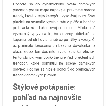
Ponorte sa do dynamického sveta dámskych
plaviek a preskúmajte najnovšie, prevratné módne
trendy, ktoré v tejto kategórii vyvolávajú vlny. Svet
plaviek sa neustále vyvíja a robí z pláže a bazéna
prehliadkovú dráhu svojho druhu. Móda má
významný vplyv na to, čo si ženy obliekajú na
kúpanie, od strihov a farieb až po látky a vzory. Či
už plánujete leňošenie pri bazéne, dovolenku na
pláži, alebo len doplníte svoju zbierku plaviek,
tento článok vám poskytne prehľad o aktuálnych
trendoch, ktoré dominujú na scéne dámskych
plaviek. Poďme sa hlbšie ponoriť do prenikavých
trendov dámskych plaviek.
Štýlové potápanie:
pohľad na najnovšie