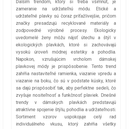
Ďalším trendom, ktorý si treba všimnúť, je
zameranie na udržateľnú módu. Etické a
udržateľné plavky sú čoraz príťažlivejšie, pričom
značky presadzujú recyklované materiály a
zodpovedné výrobné procesy. Ekologicky
uvedomelé ženy môžu nájsť útechu a štýl v
ekologických plavkách, ktoré si zachovávajú
vysokú úroveň módnej estetiky a pohodlia.
Napokon, vzrušujúcim vrcholom dámskej
plavkovej módy je prispôsobenie. Tento trend
zahŕňa nastaviteľné ramienka, viazanie vpredu a
viazanie na boku, čo sú v podstate kúsky, ktoré
sa dajú prispôsobiť tak, aby perfektne sedeli, čo
zvyšuje nositeľnosť a funkčnosť plaviek. Dnešné
trendy v dámskych plavkách predstavujú
atraktívne spojenie štýlu, pohodlia a udržateľnosti.
Sortiment vzorov uspokojuje celý rad
individuálneho vkusu, ktorý zahŕňa všetky