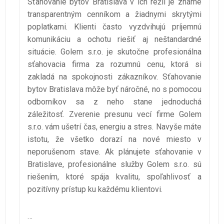
Sťahovanie bytov Bratislava v ich réžii je známe
transparentným cenníkom a žiadnymi skrytými
poplatkami. Klienti často vyzdvihujú príjemnú
komunikáciu a ochotu riešiť aj neštandardné
situácie. Golem s.r.o. je skutočne profesionálna
sťahovacia firma za rozumnú cenu, ktorá si
zakladá na spokojnosti zákazníkov. Sťahovanie
bytov Bratislava môže byť náročné, no s pomocou
odborníkov sa z neho stane jednoduchá
záležitosť. Zverenie presunu vecí firme Golem
s.r.o. vám ušetrí čas, energiu a stres. Navyše máte
istotu, že všetko dorazí na nové miesto v
neporušenom stave. Ak plánujete sťahovanie v
Bratislave, profesionálne služby Golem s.r.o. sú
riešením, ktoré spája kvalitu, spoľahlivosť a
pozitívny prístup ku každému klientovi.
…