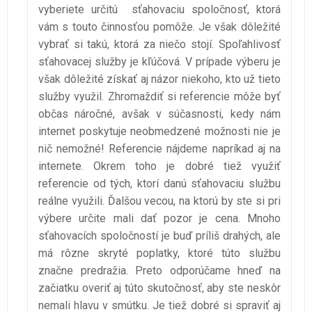
vyberiete určitú sťahovaciu spoločnosť, ktorá
vám s touto činnosťou pomôže. Je však dôležité
vybrať si takú, ktorá za niečo stojí. Spoľahlivosť
sťahovacej služby je kľúčová. V prípade výberu je
však dôležité získať aj názor niekoho, kto už tieto
služby využil. Zhromaždiť si referencie môže byť
občas náročné, avšak v súčasnosti, kedy nám
internet poskytuje neobmedzené možnosti nie je
nič nemožné! Referencie nájdeme napríkad aj na
internete. Okrem toho je dobré tiež využiť
referencie od tých, ktorí danú sťahovaciu službu
reálne využili. Ďalšou vecou, na ktorú by ste si pri
výbere určite mali dať pozor je cena. Mnoho
sťahovacích spoločností je buď príliš drahých, ale
má rôzne skryté poplatky, ktoré túto službu
značne predražia. Preto odporúčame hneď na
začiatku overiť aj túto skutočnosť, aby ste neskôr
nemali hlavu v smútku. Je tiež dobré si spraviť aj