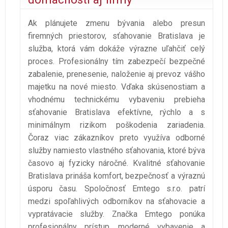
Ak plánujete zmenu bývania alebo presun
firemných priestorov, sťahovanie Bratislava je
služba, ktorá vám dokáže výrazne uľahčiť celý
proces. Profesionálny tím zabezpečí bezpečné
zabalenie, prenesenie, naloženie aj prevoz vášho
majetku na nové miesto. Vďaka skúsenostiam a
vhodnému technickému vybaveniu prebieha
sťahovanie Bratislava efektívne, rýchlo a s
minimálnym rizikom poškodenia zariadenia.
Čoraz viac zákazníkov preto využíva odborné
služby namiesto vlastného sťahovania, ktoré býva
časovo aj fyzicky náročné. Kvalitné sťahovanie
Bratislava prináša komfort, bezpečnosť a výraznú
úsporu času. Spoločnosť Emtego s.r.o. patrí
medzi spoľahlivých odborníkov na sťahovacie a
vypratávacie služby. Značka Emtego ponúka
profesionálny prístup, moderné vybavenie a