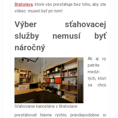
Bratislava
, ktoré vás presťahuje bez toho, aby ste
vôbec museli byť pri tom!
Výber sťahovacej
služby nemusí byť
náročný
Ak aj vy
patríte
medzi
tých, ktorí
sa chcú
Sťahovanie kancelárie v Bratislave
presťahovať hlavne rýchlo, pravdepodobne si