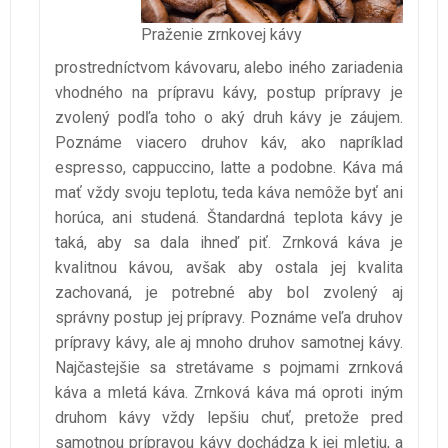
Praženie zrnkovej kávy
prostredníctvom kávovaru, alebo iného zariadenia
vhodného na prípravu kávy, postup prípravy je
zvolený podľa toho o aký druh kávy je záujem.
Poznáme viacero druhov káv, ako napríklad
espresso, cappuccino, latte a podobne. Káva má
mať vždy svoju teplotu, teda káva nemôže byť ani
horúca, ani studená. Štandardná teplota kávy je
taká, aby sa dala ihneď piť. Zrnková káva je
kvalitnou kávou, avšak aby ostala jej kvalita
zachovaná, je potrebné aby bol zvolený aj
správny postup jej prípravy. Poznáme veľa druhov
prípravy kávy, ale aj mnoho druhov samotnej kávy.
Najčastejšie sa stretávame s pojmami zrnková
káva a mletá káva. Zrnková káva má oproti iným
druhom kávy vždy lepšiu chuť, pretože pred
samotnou prípravou kávy dochádza k jej mletiu, a