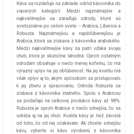
Káva sa rozdeľuje na základe odrôd kávovníka do
viacerých kategórií. Medzi najznámejšie a
najkvalitnejšie sa zaraďujú odrody, ktoré sú
svetoznáme po celom svete – Arabica, Liberica a
Robusta. Najznámejšou a najobľúbenejšou je
Arabica, ktorá sa získava z kávovníka arabského.
Medzi najkvalitnejšie kávy sa patrí vďaka svojej
chuti, ktorá je skutočne lahodná. Oproti ostatným
odrodám obsahuje o niečo menej kofeínu, čo má
výrazný vplyv na jej obľúbenosť. Na jej kvalitu má
však vplyv aj to, akým spôsobom sa pristupovalo
k jej zberu a spracovaniu. Odroda Robusta sa
získava z kávovníka statného. Spolu s Arabicou
sa podieľajú na celkovej produkcii kávy až 98%.
Robusta je oproti Arabice o niečo silnejšia, čo sa
odráža aj na jej chuti. Kvalita kávy je tiež závislá
od toho, čo od nej očakávate. Ak chcete silnejšiu
kávu, vyberte si kávu vyrobenú z kávovníka