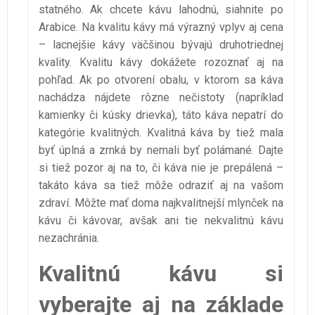
statného. Ak chcete kávu lahodnú, siahnite po
Arabice. Na kvalitu kávy má výrazný vplyv aj cena
– lacnejšie kávy väčšinou bývajú druhotriednej
kvality. Kvalitu kávy dokážete rozoznať aj na
pohľad. Ak po otvorení obalu, v ktorom sa káva
nachádza nájdete rôzne nečistoty (napríklad
kamienky či kúsky drievka), táto káva nepatrí do
kategórie kvalitných. Kvalitná káva by tiež mala
byť úplná a zrnká by nemali byť polámané. Dajte
si tiež pozor aj na to, či káva nie je prepálená –
takáto káva sa tiež môže odraziť aj na vašom
zdraví. Môžte mať doma najkvalitnejší mlynček na
kávu či kávovar, avšak ani tie nekvalitnú kávu
nezachránia.
Kvalitnú kávu si
vyberajte aj na základe