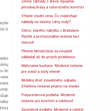
Zimné záhrady z dreva: Spojenie
prírodnej krásy a celoročného komfort
Vŕtanie studní cena: Čo ovplyvňuje
náklady na vlastný zdroj vody?
jazde
ä tí,
Odvoz starého nábytku v Bratislave:
Rýchle a profesionálne riešenie bez
starostí
Plnenie klimatizácie sa neoplatí
odkladať až do prvých problémov
alebo
lotu,
Maľovanie kuchyne: Moderné riešenie
vu do
pre svieži a čistý interiér
ovane
Mobilný drvič stavebného odpadu:
hrane
Efektívne riešenie priamo na stavbe
ohár.
Polyuretánová podlaha: Moderné
ižuje
riešenie pre komfort a odolnosť
rátke
ktorý
Epoxidové podlahy: Moderné a odolné