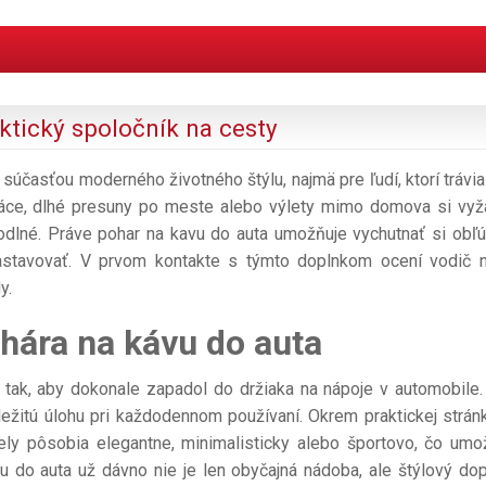
ktický spoločník na cesty
súčasťou moderného životného štýlu, najmä pre ľudí, ktorí trávia
áce, dlhé presuny po meste alebo výlety mimo domova si vyž
hodlné. Práve pohar na kavu do auta umožňuje vychutnať si obľ
 zastavovať. V prvom kontakte s týmto doplnkom ocení vodič 
y.
hára na kávu do auta
 tak, aby dokonale zapadol do držiaka na nápoje v automobile. 
ežitú úlohu pri každodennom používaní. Okrem praktickej strán
ely pôsobia elegantne, minimalisticky alebo športovo, čo umo
vu do auta už dávno nie je len obyčajná nádoba, ale štýlový dop