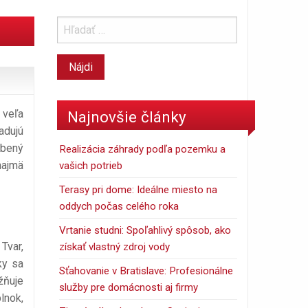
 veľa
Najnovšie články
adujú
úbený
Realizácia záhrady podľa pozemku a
najmä
vašich potrieb
Terasy pri dome: Ideálne miesto na
oddych počas celého roka
Vrtanie studni: Spoľahlivý spôsob, ako
Tvar,
získať vlastný zdroj vody
ky sa
Sťahovanie v Bratislave: Profesionálne
žňuje
služby pre domácnosti aj firmy
lnok,