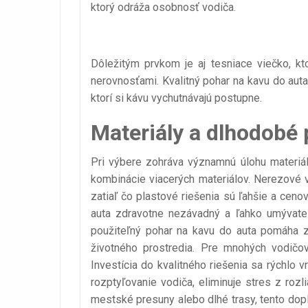
ktorý odráža osobnosť vodiča.
Dôležitým prvkom je aj tesniace viečko, kto
nerovnosťami. Kvalitný pohar na kavu do auta 
ktorí si kávu vychutnávajú postupne.
Materiály a dlhodobé 
Pri výbere zohráva významnú úlohu materiá
kombinácie viacerých materiálov. Nerezové v
zatiaľ čo plastové riešenia sú ľahšie a cen
auta zdravotne nezávadný a ľahko umývateľ
použiteľný pohar na kavu do auta pomáha z
životného prostredia. Pre mnohých vodičov
Investícia do kvalitného riešenia sa rýchlo 
rozptyľovanie vodiča, eliminuje stres z rozl
mestské presuny alebo dlhé trasy, tento do