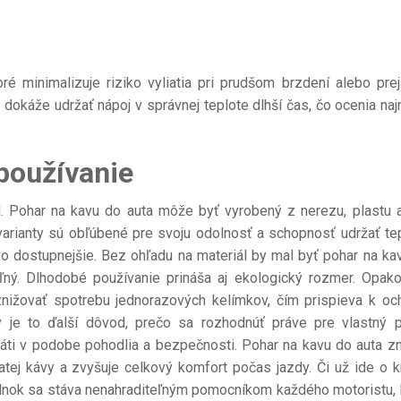
ré minimalizuje riziko vyliatia pri prudšom brzdení alebo pre
dokáže udržať nápoj v správnej teplote dlhší čas, čo ocenia najm
používanie
l. Pohar na kavu do auta môže byť vyrobený z nerezu, plastu 
arianty sú obľúbené pre svoju odolnosť a schopnosť udržať tep
ovo dostupnejšie. Bez ohľadu na materiál by mal byť pohar na ka
ný. Dlhodobé používanie prináša aj ekologický rozmer. Opak
nižovať spotrebu jednorazových kelímkov, čím prispieva k oc
 je to ďalší dôvod, prečo sa rozhodnúť práve pre vlastný p
vráti v podobe pohodlia a bezpečnosti. Pohar na kavu do auta zn
iatej kávy a zvyšuje celkový komfort počas jazdy. Či už ide o k
plnok sa stáva nenahraditeľným pomocníkom každého motoristu, 