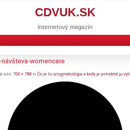
CDVUK.SK
Internetový magazín
ej-návšteva-womencare
al size:
700 × 788
in
Čo je to urogynekológia a kedy je potrebné ju vy