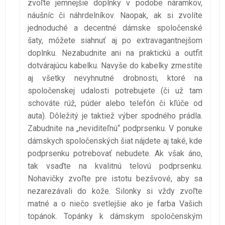
zvoľte jemnejšie doplnky v podobe náramkov,
náušníc či náhrdelníkov. Naopak, ak si zvolíte
jednoduché a decentné dámske spoločenské
šaty, môžete siahnuť aj po extravagantnejšom
doplnku. Nezabudnite ani na praktickú a outfit
dotvárajúcu kabelku. Navyše do kabelky zmestíte
aj všetky nevyhnutné drobnosti, ktoré na
spoločenskej udalosti potrebujete (či už tam
schováte rúž, púder alebo telefón či kľúče od
auta). Dôležitý je taktiež výber spodného prádla.
Zabudnite na „neviditeľnú“ podprsenku. V ponuke
dámskych spoločenských šiat nájdete aj také, kde
podprsenku potrebovať nebudete. Ak však áno,
tak vsaďte na kvalitnú telovú podprsenku.
Nohavičky zvoľte pre istotu bezšvové, aby sa
nezarezávali do kože. Silonky si vždy zvoľte
matné a o niečo svetlejšie ako je farba Vašich
topánok. Topánky k dámskym spoločenským