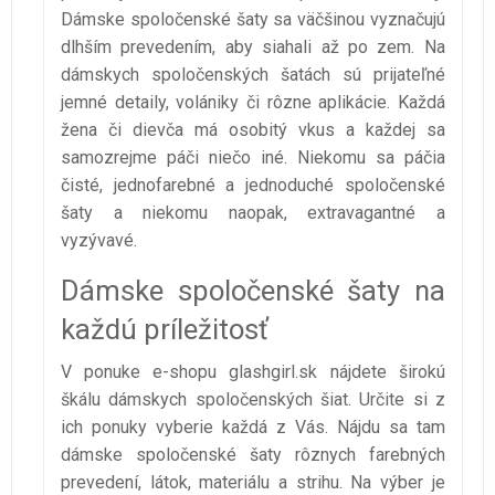
Dámske spoločenské šaty sa väčšinou vyznačujú
dlhším prevedením, aby siahali až po zem. Na
dámskych spoločenských šatách sú prijateľné
jemné detaily, volániky či rôzne aplikácie. Každá
žena či dievča má osobitý vkus a každej sa
samozrejme páči niečo iné. Niekomu sa páčia
čisté, jednofarebné a jednoduché spoločenské
šaty a niekomu naopak, extravagantné a
vyzývavé.
Dámske spoločenské šaty na
každú príležitosť
V ponuke e-shopu glashgirl.sk nájdete širokú
škálu dámskych spoločenských šiat. Určite si z
ich ponuky vyberie každá z Vás. Nájdu sa tam
dámske spoločenské šaty rôznych farebných
prevedení, látok, materiálu a strihu. Na výber je