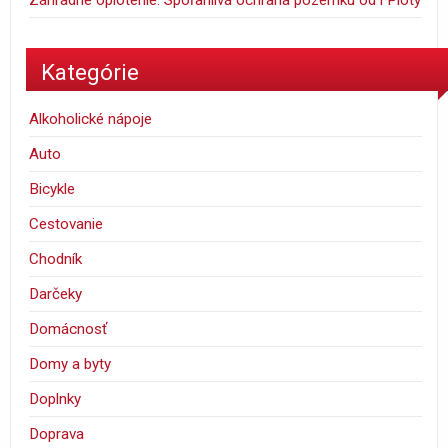
Záhradné oplotenie: Spoľahlivá ochrana pozemku od i Ploty
Kategórie
Alkoholické nápoje
Auto
Bicykle
Cestovanie
Chodník
Darčeky
Domácnosť
Domy a byty
Doplnky
Doprava