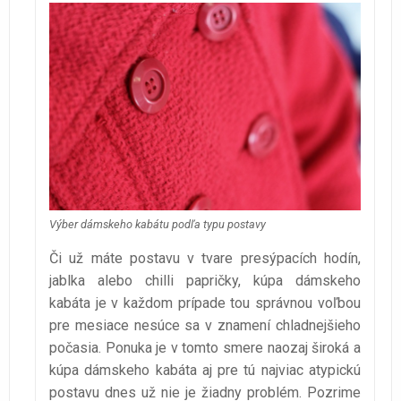
Výber dámskeho kabátu podľa typu postavy
Či už máte postavu v tvare presýpacích hodín,
jablka alebo chilli papričky, kúpa dámskeho
kabáta je v každom prípade tou správnou voľbou
pre mesiace nesúce sa v znamení chladnejšieho
počasia. Ponuka je v tomto smere naozaj široká a
kúpa dámskeho kabáta aj pre tú najviac atypickú
postavu dnes už nie je žiadny problém. Pozrime