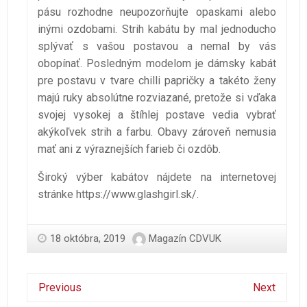
pásu rozhodne neupozorňujte opaskami alebo
inými ozdobami. Strih kabátu by mal jednoducho
splývať s vašou postavou a nemal by vás
obopínať.
Posledným modelom je dámsky kabát
pre postavu v tvare chilli papričky a takéto ženy
majú ruky absolútne rozviazané, pretože si vďaka
svojej vysokej a štíhlej postave vedia vybrať
akýkoľvek strih a farbu. Obavy zároveň nemusia
mať ani z výraznejších farieb či ozdôb.
Široký výber kabátov nájdete na internetovej
stránke
https://www.glashgirl.sk/
.
18 októbra, 2019
Magazín CDVUK
Previous
Next