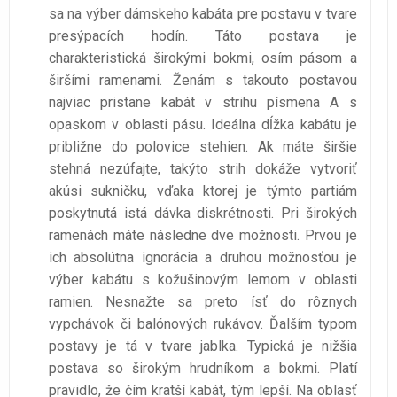
sa na výber dámskeho kabáta pre postavu v tvare
presýpacích hodín. Táto postava je
charakteristická širokými bokmi, osím pásom a
širšími ramenami. Ženám s takouto postavou
najviac pristane kabát v strihu písmena A s
opaskom v oblasti pásu. Ideálna dĺžka kabátu je
približne do polovice stehien. Ak máte širšie
stehná nezúfajte, takýto strih dokáže vytvoriť
akúsi sukničku, vďaka ktorej je týmto partiám
poskytnutá istá dávka diskrétnosti. Pri širokých
ramenách máte následne dve možnosti. Prvou je
ich absolútna ignorácia a druhou možnosťou je
výber kabátu s kožušinovým lemom v oblasti
ramien. Nesnažte sa preto ísť do rôznych
vypchávok či balónových rukávov.
Ďalším typom
postavy je tá v tvare jablka. Typická je nižšia
postava so širokým hrudníkom a bokmi. Platí
pravidlo, že čím kratší kabát, tým lepší. Na oblasť