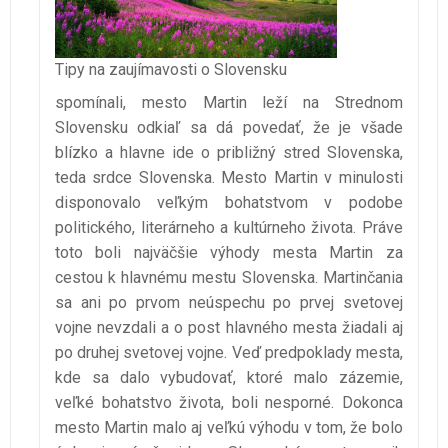
Tipy na zaujímavosti o Slovensku
spomínali, mesto Martin leží na Strednom
Slovensku odkiaľ sa dá povedať, že je všade
blízko a hlavne ide o približný stred Slovenska,
teda srdce Slovenska. Mesto Martin v minulosti
disponovalo veľkým bohatstvom v podobe
politického, literárneho a kultúrneho života. Práve
toto boli najväčšie výhody mesta Martin za
cestou k hlavnému mestu Slovenska. Martinčania
sa ani po prvom neúspechu po prvej svetovej
vojne nevzdali a o post hlavného mesta žiadali aj
po druhej svetovej vojne. Veď predpoklady mesta,
kde sa dalo vybudovať, ktoré malo zázemie,
veľké bohatstvo života, boli nesporné. Dokonca
mesto Martin malo aj veľkú výhodu v tom, že bolo