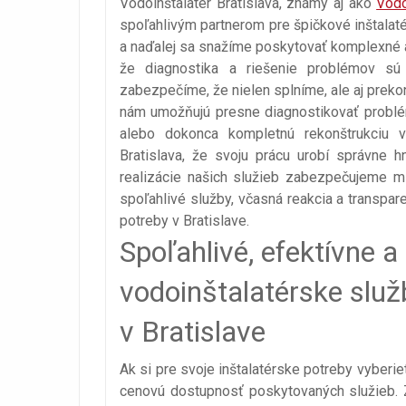
Vodoinštalatér Bratislava, známy aj ako
Vodo
spoľahlivým partnerom pre špičkové inštalat
a naďalej sa snažíme poskytovať komplexné a
že diagnostika a riešenie problémov sú
zabezpečíme, že nielen splníme, ale aj prek
nám umožňujú presne diagnostikovať problémy
alebo dokonca kompletnú rekonštrukciu vaše
Bratislava, že svoju prácu urobí správne 
realizácie našich služieb zabezpečujeme m
spoľahlivé služby, včasná reakcia a transpar
potreby v Bratislave.
Spoľahlivé, efektívne 
vodoinštalatérske služb
v Bratislave
Ak si pre svoje inštalatérske potreby vyberiet
cenovú dostupnosť poskytovaných služieb. Z