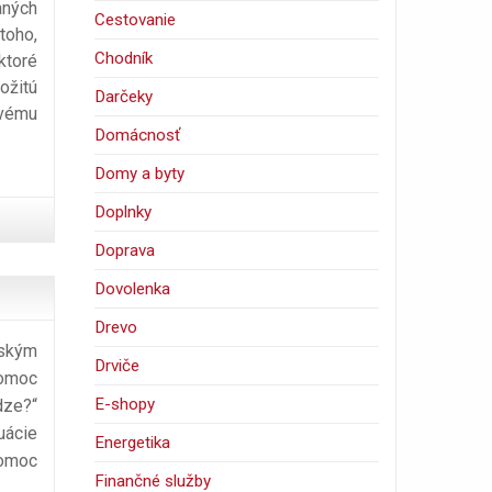
aných
Cestovanie
toho,
Chodník
ktoré
ožitú
Darčeky
ivému
Domácnosť
Domy a byty
Doplnky
Doprava
Dovolenka
Drevo
vským
Drviče
pomoc
E-shopy
dze?“
uácie
Energetika
pomoc
Finančné služby