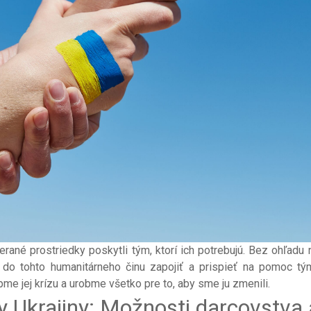
rané prostriedky poskytli tým, ktorí ich potrebujú. Bez ohľadu n
 tohto humanitárneho činu zapojiť a prispieť na pomoc tý
e jej krízu a urobme všetko pre to, aby sme ju zmenili.
 Ukrajiny: Možnosti darcovstva 