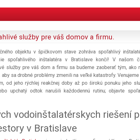
ahlivé služby pre váš domov a firmu.
čného objektu v špičkovom stave zohráva spoľahlivý inštalat
ie spoľahlivého inštalatéra v Bratislave končí! V našom č
hlivé služby pre váš dom a firmu sa budeme zaoberať tým, ako
u, aby sa drobné problémy zmenili na veľké katastrofy. Venujeme 
m, od jeho rýchlej reakčnej doby až po širokú ponuku jeho slu
bo upchatý odtok narušili každodennú rutinu; objavte spoľa
h vodoinštalatérskych riešení p
story v Bratislave