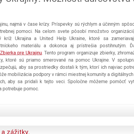
jinu, najmä v čase krízy. Príspevky sú rýchlym a účinným spô
potrebnej pomoci. Na celom svete pôsobí množstvo organizácií
ný kríž Ukrajina a United Help Ukraine, ktoré sa zameriava
tníckeho materiálu a dokonca aj prístrešia postihnutým. Ď
Zbierka pre Ukrajinu
. Tento program organizuje zbierky, zhroma
vky, ktoré sú priamo smerované na pomoc Ukrajine. V spolupr
ečujú, aby sa prostriedky dostali k tým, ktorí ich najviac potre
že mobilizácia podpory v rámci miestnej komunity a digitálnych 
ých, aby sa pridali k tejto veci. Spoločne môžeme pomôcť vyt
na potrebuje pomoc.
a zážitky.