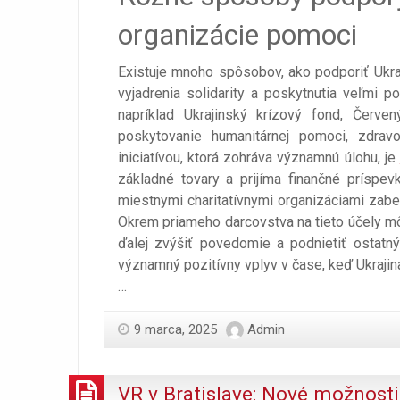
organizácie pomoci
Existuje mnoho spôsobov, ako podporiť Ukra
vyjadrenia solidarity a poskytnutia veľmi 
napríklad Ukrajinský krízový fond, Červe
poskytovanie humanitárnej pomoci, zdravo
iniciatívou, ktorá zohráva významnú úlohu, je
základné tovary a prijíma finančné príspe
miestnymi charitatívnymi organizáciami zabezp
Okrem priameho darcovstva na tieto účely mô
ďalej zvýšiť povedomie a podnietiť ostatn
významný pozitívny vplyv v čase, keď Ukraji
…
9 marca, 2025
Admin
VR v Bratislave: Nové možnosti 