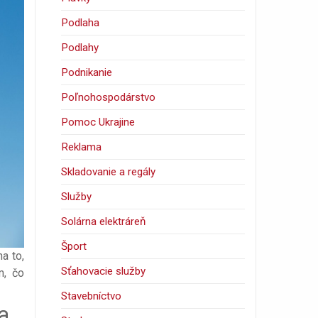
Podlaha
Podlahy
Podnikanie
Poľnohospodárstvo
Pomoc Ukrajine
Reklama
Skladovanie a regály
Služby
Solárna elektráreň
Šport
a to,
Sťahovacie služby
m, čo
Stavebníctvo
a