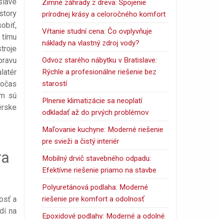
islave
Zimné záhrady z dreva: Spojenie
story
prírodnej krásy a celoročného komfort
obiť,
Vŕtanie studní cena: Čo ovplyvňuje
 tímu
náklady na vlastný zdroj vody?
troje
Odvoz starého nábytku v Bratislave:
pravu
Rýchle a profesionálne riešenie bez
latér
starostí
počas
om sú
Plnenie klimatizácie sa neoplatí
érske
odkladať až do prvých problémov
Maľovanie kuchyne: Moderné riešenie
pre svieži a čistý interiér
ra
Mobilný drvič stavebného odpadu:
Efektívne riešenie priamo na stavbe
Polyuretánová podlaha: Moderné
riešenie pre komfort a odolnosť
osť a
dí na
Epoxidové podlahy: Moderné a odolné