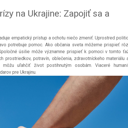
zy na Ukrajine: Zapojiť sa a
aduje empatický prístup a ochotu niečo zmeniť. Uprostred politi
havo potrebuje pomoc. Ako občania sveta môžeme prispieť rô
. Spoločné úsilie môže významne prispieť k pomoci v tomto ť
 prostriedkov, potravín, oblečenia, zdravotníckeho materiálu 
é môžu uľahčiť život postihnutým osobám. Viaceré humani
darov pre Ukrajinu.