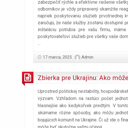
zabezpečiť rýchle a efektívne riešenie všetk
odborníkov je vždy pripravený okamžite reag
napriek poskytovaniu služieb prvotriednej kv
zaručujú, že naše služby zostanú dostupné pr
inštaláciu potrubia pre vašu firmu, máme 
poskytovateľovi služieb pre všetky vaše domá
…
17 marca, 2025
Admin
Zbierka pre Ukrajinu: Ako môž
Uprostred politickej nestability, hospodársk
výzvam. Vzhľadom na rastúci počet jednotl
hlasnejšie ako kedykoľvek predtým. V tomt
skúmame rôzne spôsoby, ako môžu jednotli
bojujúcich komunít na Ukrajine. Či už ide o f
môže byť skutočne veľmi účinná.