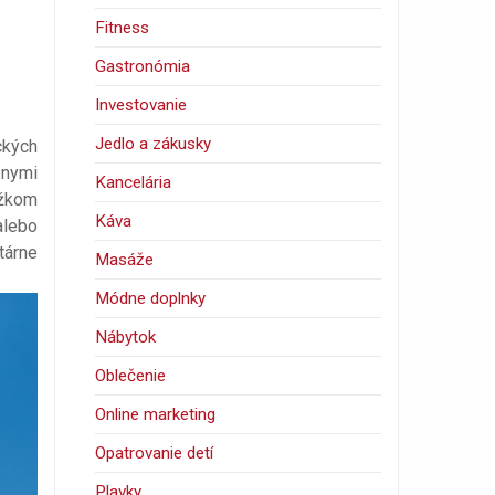
Fitness
Gastronómia
Investovanie
Jedlo a zákusky
ckých
znymi
Kancelária
ažkom
Káva
alebo
tárne
Masáže
Módne doplnky
Nábytok
Oblečenie
Online marketing
Opatrovanie detí
Plavky