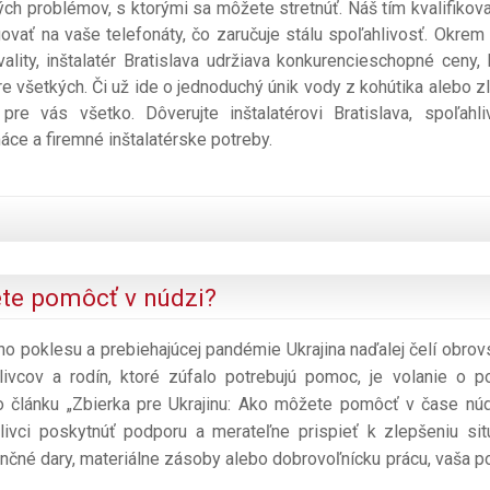
ých problémov, s ktorými sa môžete stretnúť. Náš tím kvalifikov
ovať na vaše telefonáty, čo zaručuje stálu spoľahlivosť. Okrem 
ality, inštalatér Bratislava udržiava konkurencieschopné ceny, 
e všetkých. Či už ide o jednoduchý únik vody z kohútika alebo zl
pre vás všetko. Dôverujte inštalatérovi Bratislava, spoľahl
ce a firemné inštalatérske potreby.
ete pomôcť v núdzi?
eho poklesu a prebiehajúcej pandémie Ukrajina naďalej čelí obro
ivcov a rodín, ktoré zúfalo potrebujú pomoc, je volanie o 
o článku „Zbierka pre Ukrajinu: Ako môžete pomôcť v čase nú
vci poskytnúť podporu a merateľne prispieť k zlepšeniu sit
inančné dary, materiálne zásoby alebo dobrovoľnícku prácu, vaša 