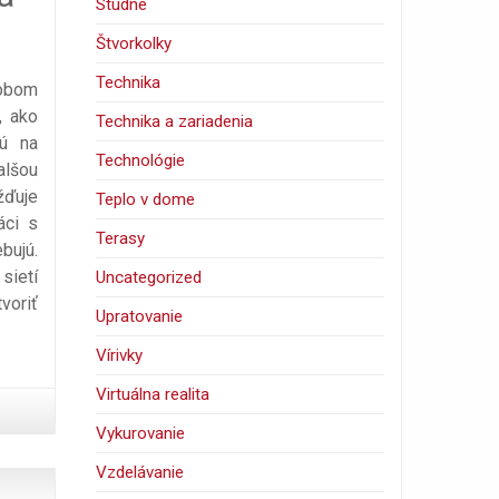
Studne
Štvorkolky
Technika
sobom
, ako
Technika a zariadenia
jú na
Technológie
alšou
žďuje
Teplo v dome
áci s
Terasy
bujú.
sietí
Uncategorized
voriť
Upratovanie
Vírivky
Virtuálna realita
Vykurovanie
Vzdelávanie