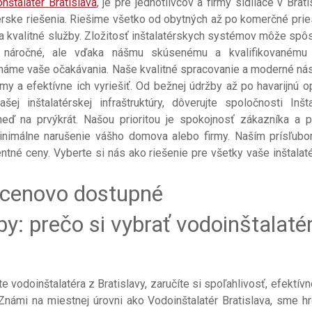
nštalatér Bratislava
, je pre jednotlivcov a firmy sídliace v Brat
érske riešenia. Riešime všetko od obytných až po komerčné prie
 kvalitné služby. Zložitosť inštalatérskych systémov môže spôs
 náročné, ale vďaka nášmu skúsenému a kvalifikovanému
onáme vaše očakávania. Naše kvalitné spracovanie a moderné nás
 a efektívne ich vyriešiť. Od bežnej údržby až po havarijnú o
j inštalatérskej infraštruktúry, dôverujte spoločnosti Inšta
hneď na prvýkrát. Našou prioritou je spokojnosť zákazníka a 
inimálne narušenie vášho domova alebo firmy. Naším prísľub
entné ceny. Vyberte si nás ako riešenie pre všetky vaše inštalat
a cenovo dostupné
y: prečo si vybrať vodoinštalaté
e vodoinštalatéra z Bratislavy, zaručíte si spoľahlivosť, efektívn
námi na miestnej úrovni ako Vodoinštalatér Bratislava, sme hr