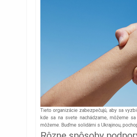
Tieto organizácie zabezpečujú, aby sa vyzbie
kde sa na svete nachádzame, môžeme sa do
môžeme. Buďme solidárni s Ukrajinou, pochopm
Rôzne spôsoby podpory