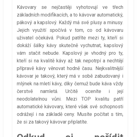
Kávovary se nejčastěji vyhotovují ve třech
základních modifikacích, a to kávovar automatický,
pákový a kapslový. Každý má své plusy a minusy.
Jejich využití spočívá v tom, co od kávovaru
uživatel očekává. Pokud patříte mezi ty, kteří si
dokáží šálky kávy skutečně vychutnat, kapslový
vám stačit nebude. Kapslový je vhodný pro ty,
kteří si na kvalitě kávy až tak nepotrpí a nechtějí
přípravě kávy věnovat hodně času. Nejkvalitnější
kávovar je takový, který má v sobě zabudovaný i
mlýnek na mletí kávy, díky čemuž bude káva vždy
čerstvě namletá. Určitě oceníte i její
neodolatelnou vůni. Mezi TOP kvalitu patří
automatické kávovary, které však své schopnosti
odrážejí i na základě ceny. Musíte počítat s tím,
že si za takový kávovar připlatíte.