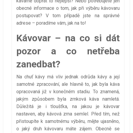
kavárně dopřát to nejlepší? Nebo potřebujete jen
obecné informace o tom, jak při výběru kávovaru
postupovat? V tom případě jste na správné
adrese – poradíme vám, jak na to!
Kávovar – na co si dát
pozor a co netřeba
zanedbat?
Na chuť kávy má vliv jednak odrůda kávy a její
samotné zpracování, ale hlavně to, jak byla káva
opracovaná již v konečném stadiu. To znamená,
jakým způsobem byla zrnková káva namletá.
Důležitá je i tloušťka, na jakou je kávovar
nastaven, aby kávová zrna semlel. Před tím, než
přistoupíte k samotnému výběru, mějte ujasněno,
o jaký druh kávovaru máte zájem. Obecně se