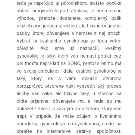
teda je napríklad aj pôrodníkom, takisto ponúka
oblasť urogynekológia bratislava, je nesmiernou
výhodou, pretože dostanete komplexný balík
služieb pod jednou strechou, ale hlavne od jednej
osoby, ktorej dôverujete a nemáte z nej strach.
Vybrať si kvalitného gynekológa je teda veľmi
dôležité. Ako sme už naznačili, kvalitný
gynekológ je taký, ktorý vás nemusí poslať cez
pol mesta napríklad na SONO, pretože on ho má
vo svojej ambulancii, ďalej kvalitný gynekológ je
taký, ktorý sa s vami dokáže otvorene
porozprávať, otvorene vám vysvetliť aký proces
liečby vás čaká, ale hlavne taký, u ktorého sa
cítite príjemne, dôverujete mu a teda sa mu
dokážete zveriť s každým problémom, ktorý vás
trápi. V prípade, že máte záujem o kvalitného
pôrodníka, gynekológa, urogynekológa, určite sa
obráťte na internetové stránky spoločnosti