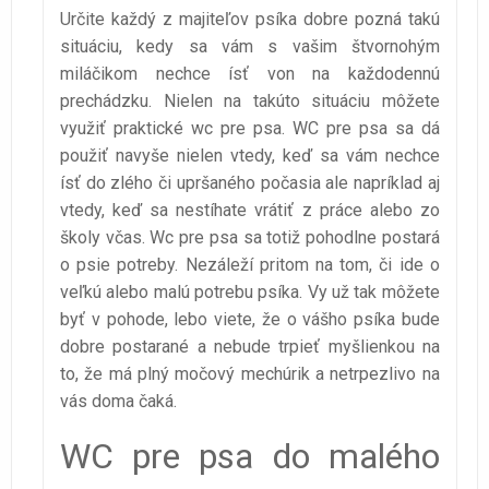
Určite každý z majiteľov psíka dobre pozná takú
situáciu, kedy sa vám s vašim štvornohým
miláčikom nechce ísť von na každodennú
prechádzku. Nielen na takúto situáciu môžete
využiť praktické wc pre psa. WC pre psa sa dá
použiť navyše nielen vtedy, keď sa vám nechce
ísť do zlého či upršaného počasia ale napríklad aj
vtedy, keď sa nestíhate vrátiť z práce alebo zo
školy včas. Wc pre psa sa totiž pohodlne postará
o psie potreby. Nezáleží pritom na tom, či ide o
veľkú alebo malú potrebu psíka. Vy už tak môžete
byť v pohode, lebo viete, že o vášho psíka bude
dobre postarané a nebude trpieť myšlienkou na
to, že má plný močový mechúrik a netrpezlivo na
vás doma čaká.
WC pre psa do malého