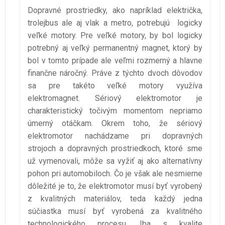
Dopravné prostriedky, ako napríklad električka,
trolejbus ale aj vlak a metro, potrebujú logicky
veľké motory. Pre veľké motory, by bol logicky
potrebný aj veľký permanentný magnet, ktorý by
bol v tomto prípade ale veľmi rozmerný a hlavne
finančne náročný. Práve z týchto dvoch dôvodov
sa pre takéto veľké motory využíva
elektromagnet. Sériový elektromotor je
charakteristický točivým momentom nepriamo
úmerný otáčkam. Okrem toho, že sériový
elektromotor nachádzame pri dopravných
strojoch a dopravných prostriedkoch, ktoré sme
už vymenovali, môže sa vyžiť aj ako alternatívny
pohon pri automobiloch. Čo je však ale nesmierne
dôležité je to, že elektromotor musí byť vyrobený
z kvalitných materiálov, teda každý jedna
súčiastka musí byť vyrobená za kvalitného
technologického procesu. Iba s kvalite