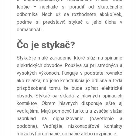
lepšie – nechajte si poradiť od skutočného
odborníka. Nech už sa rozhodnete akokoľvek,
poďme si predstaviť stykač a jeho úlohu v
domácnosti.
Čo je stykač?
Stykač je malé zariadenie, ktoré slúži na spínanie
elektrických obvodov. Používa sa pri stredných a
vysokých výkonoch. Funguje v podstate rovnako
ako relátka, no jeho konštrukcia je odlišná a teda
prispôsobená tomu, že bude spínať elektrické
obvody. Stykač sa skladá z hlavných spínacích
kontaktov. Okrem hlavných disponuje ešte aj
vedľajšími. Majú pomocnú funkciu a zväčša slúžia
napríklad na signalizovanie (osvetlenie a
podobne). Vedľajšie, nízkonapäťové kontakty
môžu byť prepínacie, spínacie alebo rozpínacie.