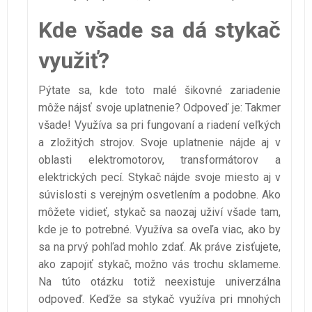
Kde všade sa dá stykač
využiť?
Pýtate sa, kde toto malé šikovné zariadenie
môže nájsť svoje uplatnenie? Odpoveď je: Takmer
všade! Využíva sa pri fungovaní a riadení veľkých
a zložitých strojov. Svoje uplatnenie nájde aj v
oblasti elektromotorov, transformátorov a
elektrických pecí. Stykač nájde svoje miesto aj v
súvislosti s verejným osvetlením a podobne. Ako
môžete vidieť, stykač sa naozaj uživí všade tam,
kde je to potrebné. Využíva sa oveľa viac, ako by
sa na prvý pohľad mohlo zdať. Ak práve zisťujete,
ako zapojiť stykač, možno vás trochu sklameme.
Na túto otázku totiž neexistuje univerzálna
odpoveď. Keďže sa stykač využíva pri mnohých