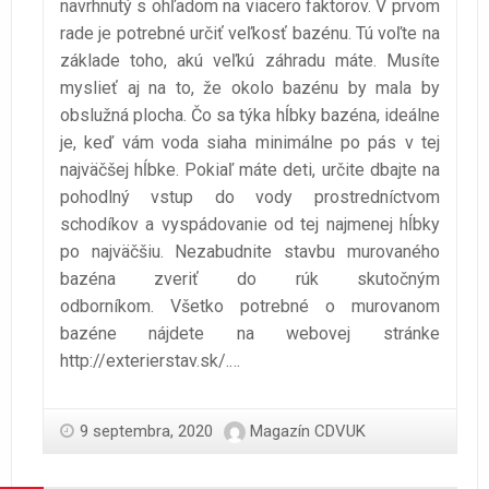
navrhnutý s ohľadom na viacero faktorov. V prvom
rade je potrebné určiť veľkosť bazénu. Tú voľte na
základe toho, akú veľkú záhradu máte. Musíte
myslieť aj na to, že okolo bazénu by mala by
obslužná plocha. Čo sa týka hĺbky bazéna, ideálne
je, keď vám voda siaha minimálne po pás v tej
najväčšej hĺbke. Pokiaľ máte deti, určite dbajte na
pohodlný vstup do vody prostredníctvom
schodíkov a vyspádovanie od tej najmenej hĺbky
po najväčšiu. Nezabudnite stavbu murovaného
bazéna zveriť do rúk skutočným
odborníkom.
Všetko potrebné o murovanom
bazéne nájdete na webovej stránke
http://exterierstav.sk/
.
…
9 septembra, 2020
Magazín CDVUK