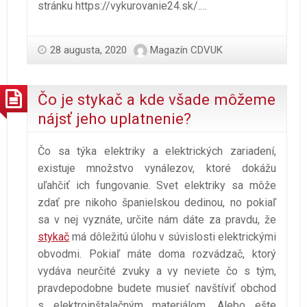
stránku https://vykurovanie24.sk/.
…
28 augusta, 2020
Magazín CDVUK
Čo je stykač a kde všade môžeme
nájsť jeho uplatnenie?
Čo sa týka elektriky a elektrických zariadení,
existuje množstvo vynálezov, ktoré dokážu
uľahčiť ich fungovanie. Svet elektriky sa môže
zdať pre nikoho španielskou dedinou, no pokiaľ
sa v nej vyznáte, určite nám dáte za pravdu, že
stykač
má dôležitú úlohu v súvislosti elektrickými
obvodmi. Pokiaľ máte doma rozvádzač, ktorý
vydáva neurčité zvuky a vy neviete čo s tým,
pravdepodobne budete musieť navštíviť obchod
s elektroinštalačným materiálom. Alebo ešte