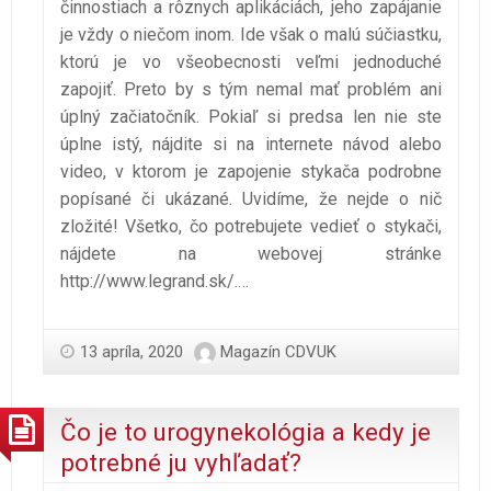
činnostiach a rôznych aplikáciách, jeho zapájanie
je vždy o niečom inom. Ide však o malú súčiastku,
ktorú je vo všeobecnosti veľmi jednoduché
zapojiť. Preto by s tým nemal mať problém ani
úplný začiatočník. Pokiaľ si predsa len nie ste
úplne istý, nájdite si na internete návod alebo
video, v ktorom je zapojenie stykača podrobne
popísané či ukázané. Uvidíme, že nejde o nič
zložité!
Všetko, čo potrebujete vedieť o stykači,
nájdete na webovej stránke
http://www.legrand.sk/
.
…
13 apríla, 2020
Magazín CDVUK
Čo je to urogynekológia a kedy je
potrebné ju vyhľadať?