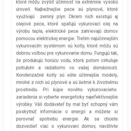
ktoré môžu zvýšiť účinnosť na extrémne vysokú
úroveň. Najbežnejšie pece sú plynové, ktoré
využívajú zemný plyn. Okrem nich existujú aj
olejové pece, ktoré spaľujú vykurovací olej na
výrobu tepla, elektrické pece zahrievajú domov
pomocou elektrickej energie.
Tretím najúčinnejším
vykurovacím systémom sú kotly, ktoré môžu sú
dobrou voľbou pre vykurovanie domu. Fungujú tak,
že produkujú horúcu vodu, ktorá potom cirkuluje
potrubím a radiátormi vo vašej domácnosti.
Kondenzačné kotly sú ešte účinnejšie modely,
mnohé z nich sú plynové a sú šetrné k životnému
prostrediu.
Pri kúpe nového vykurovacieho
zariadenia si vyberte energeticky najefektívnejšie
výrobky. Váš dodávateľ by mal byť schopný vám
poskytnúť informácie o energii a môžete si
porovnať spotrebu energie. Ak sa chcete
dozvedieť viac o vykurovaní domov, navštívte