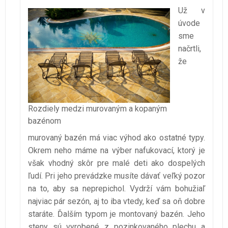
Už v
úvode
sme
načrtli,
že
Rozdiely medzi murovaným a kopaným
bazénom
murovaný bazén má viac výhod ako ostatné typy.
Okrem neho máme na výber nafukovací, ktorý je
však vhodný skôr pre malé deti ako dospelých
ľudí. Pri jeho prevádzke musíte dávať veľký pozor
na to, aby sa neprepichol. Vydrží vám bohužiaľ
najviac pár sezón, aj to iba vtedy, keď sa oň dobre
staráte. Ďalším typom je montovaný bazén. Jeho
steny sú vyrobené z pozinkovaného plechu a