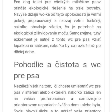
Eco dog toilet pre všetkých miláčikov psov
prináša ekologické riešenie na psie potreby.
Navyše dizajn wc-ka od tejto spoločnosti je veľmi
pekný, prepracovaný a naozaj veľmi funkčný,
nakoľko obsahuje všetko, čo je potrebné na
ekologické zlikvidovanie moču. Samozrejme, tuhý
exkrement je nutné z tohto wc pre psa vziať
lopatkou či sáčkom, nakoľko by sa rozložil až po
dlhšej dobe.
Pohodlie a čistota s wc
pre psa
Nezáleží však na tom, či chcete umiestniť wc pre
psa v interiéri alebo exteriéri, nakoľko záleží len
na vašich preferenciách a samozrejme
priestorovom usporiadaní vášho domu alebo bytu.
Svoju hlavnú úlohu a to udržať vaše priestory