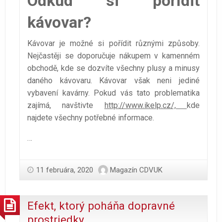
Odkud si pořídit
kávovar?
Kávovar je možné si pořídit různými způsoby.
Nejčastěji se doporučuje nákupem v kamenném
obchodě, kde se dozvíte všechny plusy a minusy
daného kávovaru. Kávovar však neni jediné
vybavení kavárny. Pokud vás tato problematika
zajímá, navštivte
http://www.ikelp.cz/,
kde
najdete všechny potřebné informace.
…
11 februára, 2020
Magazín CDVUK
Efekt, ktorý poháňa dopravné
prostriedky