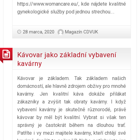
https://www.womancare.eu/
, kde nájdete kvalitné
gynekologické služby pod jednou strechou.
…
28 marca, 2020
Magazín CDVUK
Kávovar jako základní vybavení
kavárny
Kávovar je základem. Tak základem našich
domácností, ale hlavně zdrojem obživy pro mnohé
kavárny. Jen kvalitní káva dokáže přilákat
zákazníky a zvýšit tak obraty kavárny. I když
vybavení kavárny je skutečně různorodé, právě
kávovar by měl být kvalitní. Vybrat si však ten
správný je častokrát během na dlouhou trať.
Patříte i vy mezi majitele kavárny, kteří chtějí své