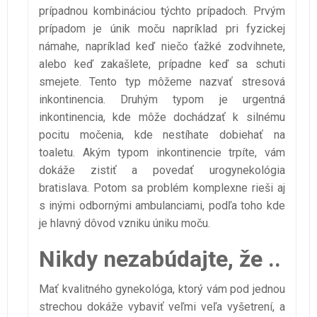
prípadnou kombináciou týchto prípadoch. Prvým
prípadom je únik moču napríklad pri fyzickej
námahe, napríklad keď niečo ťažké zodvihnete,
alebo keď zakašlete, prípadne keď sa schuti
smejete. Tento typ môžeme nazvať stresová
inkontinencia. Druhým typom je urgentná
inkontinencia, kde môže dochádzať k silnému
pocitu močenia, kde nestíhate dobiehať na
toaletu. Akým typom inkontinencie trpíte, vám
dokáže zistiť a povedať urogynekológia
bratislava. Potom sa problém komplexne rieši aj
s inými odbornými ambulanciami, podľa toho kde
je hlavný dôvod vzniku úniku moču.
Nikdy nezabúdajte, že ..
Mať kvalitného gynekológa, ktorý vám pod jednou
strechou dokáže vybaviť veľmi veľa vyšetrení, a