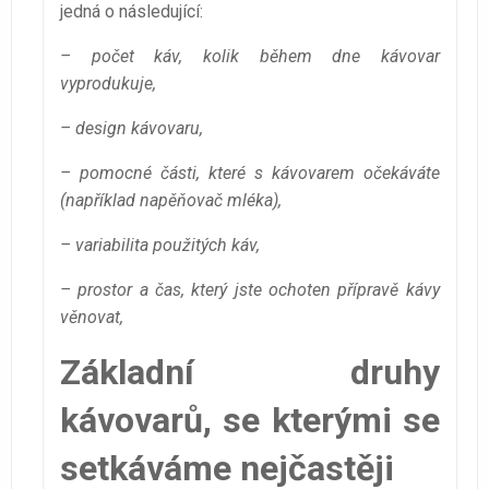
jedná o následující:
– počet káv, kolik během dne kávovar
vyprodukuje,
– design kávovaru,
– pomocné části, které s kávovarem očekáváte
(například napěňovač mléka),
– variabilita použitých káv,
– prostor a čas, který jste ochoten přípravě kávy
věnovat,
Základní druhy
kávovarů, se kterými se
setkáváme nejčastěji