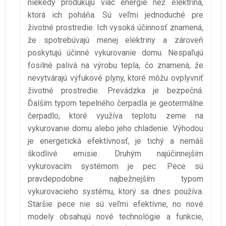
niekedy produkujú viac energie než elektrina,
ktorá ich poháňa. Sú veľmi jednoduché pre
životné prostredie. Ich vysoká účinnosť znamená,
že spotrebúvajú menej elektriny a zároveň
poskytujú účinné vykurovanie domu. Nespaľujú
fosilné palivá na výrobu tepla, čo znamená, že
nevytvárajú výfukové plyny, ktoré môžu ovplyvniť
životné prostredie. Prevádzka je bezpečná.
Ďalším typom tepelného čerpadla je geotermálne
čerpadlo, ktoré využíva teplotu zeme na
vykurovanie domu alebo jeho chladenie. Výhodou
je energetická efektívnosť, je tichý a nemáš
škodlivé emisie.
Druhým najúčinnejším
vykurovacím systémom je pec. Pece sú
pravdepodobne najbežnejším typom
vykurovacieho systému, ktorý sa dnes používa.
Staršie pece nie sú veľmi efektívne, no nové
modely obsahujú nové technológie a funkcie,