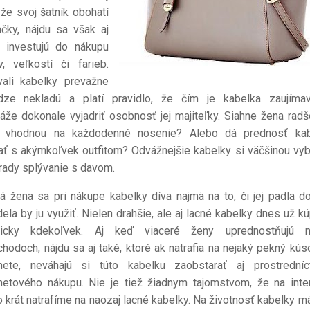
že svoj šatník obohatí
čky, nájdu sa však aj
 investujú do nákupu
, veľkostí či farieb.
ali kabelky prevažne
ze nekladú a platí pravidlo, že čím je kabelka zaujímav
káže dokonale vyjadriť osobnosť jej majiteľky. Siahne žena radš
e, vhodnou na každodenné nosenie? Alebo dá prednosť ka
vať s akýmkoľvek outfitom? Odvážnejšie kabelky si väčšinou vyb
 rady splývanie s davom.
á žena sa pri nákupe kabelky díva najmä na to, či jej padla d
ela by ju využiť. Nielen drahšie, ale aj lacné kabelky dnes už k
ticky kdekoľvek. Aj keď viaceré ženy uprednostňujú n
chodoch, nájdu sa aj také, ktoré ak natrafia na nejaký pekný kús
rnete, neváhajú si túto kabelku zaobstarať aj prostrední
rnetového nákupu. Nie je tiež žiadnym tajomstvom, že na inte
 krát natrafíme na naozaj lacné kabelky. Na životnosť kabelky má