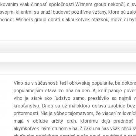
dkovaním však činnosť spoločnosti Winners group nekončí, o sv
o svojimi klientmi sa snaží budovať pozitívne vzťahy, ktoré sú zal
ločnosť Winners group obráti s akoukoľvek otázkou, môže si byť 
Víno sa v súčasnosti teší obrovskej popularite, ba dokon
populárnejším stáva zo dňa na deň. Aj keď panuje pover
víno je staré ako ľudstvo samo, preslávilo sa najmä 
kresťanstvu. Dnes sa už máloktorá oslava zaobíde bez
prítomnosti. Nie je vôbec tajomstvom, že viacerí milovníci
majú v obľube určitý druh, ktorému dajú prednosť
akýmkoľvek iným druhom vína. Z času na čas však chcú s