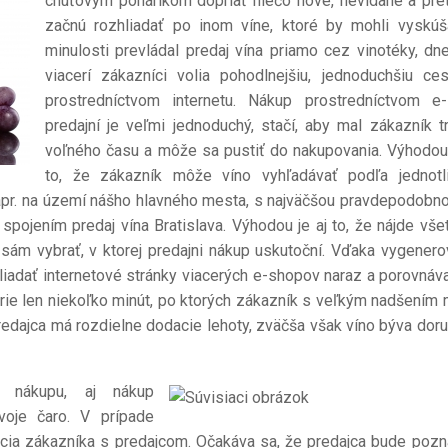
chuťovým pohárikom dopriať niečo nové, nevídané a pre
začnú rozhliadať po inom víne, ktoré by mohli vyskúš
minulosti prevládal predaj vína priamo cez vinotéky, dn
viacerí zákazníci volia pohodlnejšiu, jednoduchšiu ce
prostredníctvom internetu. Nákup prostredníctvom e
predajní je veľmi jednoduchý, stačí, aby mal zákazník t
voľného času a môže sa pustiť do nakupovania. Výhodou 
to, že zákazník môže víno vyhľadávať podľa jednotl
 napr. na území nášho hlavného mesta, s najväčšou pravdepodobn
pojením predaj vína Bratislava. Výhodou je aj to, že nájde vše
k sám vybrať, v ktorej predajni nákup uskutoční. Vďaka vygenero
iadať internetové stránky viacerých e-shopov naraz a porovnáva
erie len niekoľko minút, po ktorých zákazník s veľkým nadšením
redajca má rozdielne dodacie lehoty, zväčša však víno býva dor
o nákupu, aj nákup
voje čaro. V prípade
kcia zákazníka s predajcom. Očakáva sa, že predajca bude pozn