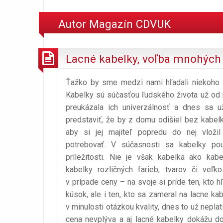
Autor
Magazín CDVUK
Lacné kabelky, voľba mnohých
Ťažko by sme medzi nami hľadali niekoho t
Kabelky sú súčasťou ľudského života už od n
preukázala ich univerzálnosť a dnes sa už
predstaviť, že by z domu odišiel bez kabelky
aby si jej majiteľ popredu do nej vloži
potrebovať. V súčasnosti sa kabelky použ
príležitosti. Nie je však kabelka ako ka
kabelky rozličných farieb, tvarov či veľko
v prípade ceny – na svoje si príde ten, kto h
kúsok, ale i ten, kto sa zameral na lacne ka
v minulosti otázkou kvality, dnes to už neplat
cena nevplýva a aj lacné kabelky dokážu do