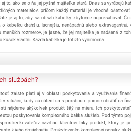
 aj to, ako sa o ňu jej pyšná majiteľka stará. Dnes sa vyrábajú ka
zličných materiálov, pričom každý materiál je vhodné ošetrovať 
žité je aj to, aby sa obsah kabelky zbytočne nepresahoval. Či 
á o kabelku drahšiu, lacnejšiu, nenápadnú alebo extravagantnú, 
o menších rozmerov, je jasné, že jej majiteľka je nadšená z toh
o kúsok vlastní. Každá kabelka je totižto výnimočná.…
ých službách?
tosť zaiste platí aj v oblasti poskytovania a využívania finan
ú v situácii, kedy sú nútení sa s prosbou o pomoc obrátiť na fin
sti nájdeme akýkoľvek produkt šitý na mieru. Ich poskytovateľ
ú cestou poskytovania komplexného balíka služieb. Pod týmto p
 sprostredkovateľov navrhne klientovi taký produkt, ktorý je p
 ceste k jeho dosiahnutiu. Poskytovaním komplexnej ponuky služi