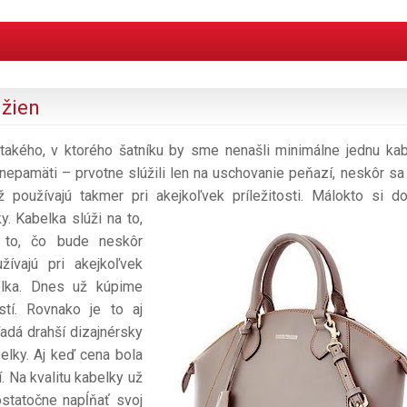
 žien
akého, v ktorého šatníku by sme nenašli minimálne jednu kab
epamäti – prvotne slúžili len na uschovanie peňazí, neskôr sa
 používajú takmer pri akejkoľvek príležitosti.
Málokto si d
. Kabelka slúži na to,
l to, čo bude neskôr
ívajú pri akejkoľvek
belka. Dnes už kúpime
stí. Rovnako je to aj
ľadá drahší dizajnérsky
belky. Aj keď cena bola
í. Na kvalitu kabelky už
statočne napĺňať svoj