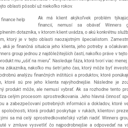
jto oblasti pôsobí už niekoľko rokov.
Ak má klient akýkoľvek problém týkajú
financií, nemusí sa obávať Winners g
plnením dotazníka, v ktorom klient uvádza, o akú konkrétnu služ
, ktorý je v tejto oblasti naozajstným špecialistom. Zamest
 aká je finančná situácia jeho klienta, jeho potreby a očakávan
nners group jednou z najdôležitejších častí, nakoľko práve v tejto
odukt mu „ušiť na mieru“. Nasleduje fáza, ktorá tvorí viac menej 
a zákazníka, nakoľko mu šetrí jeho čas, ktorý môže byť invest
drobnú analýzu finančných inštitúcii a produktov, ktoré ponúkaj
h, ktoré sú pre jeho klienta najvýhodnejšie. Následne je z
nčný produkt môže, ale nemusí vybrať. Ak sa rozhodne tento pr
ádza celým procesom sprostredkovania. Jeho hlavná činnosť sp
ou a zabezpečovaní potrebných informácii a dokladov, ktoré v
spoločnosti, ktorá produkt poskytuje v rukách, klientovi preze
kými sa má celý sprostredkovateľský vzťah riadiť. Winners gro
uté v zmluve vysvetliť čo najpodrobnejšie a odpovedať na v