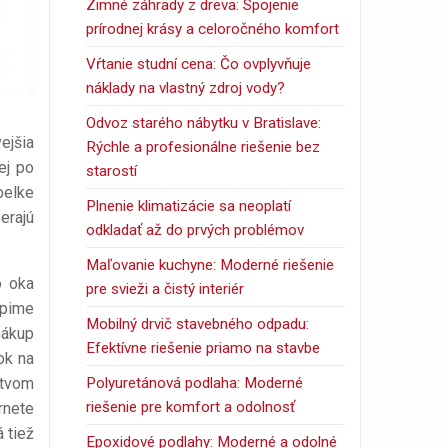
Zimné záhrady z dreva: Spojenie
prírodnej krásy a celoročného komfort
Vŕtanie studní cena: Čo ovplyvňuje
náklady na vlastný zdroj vody?
Odvoz starého nábytku v Bratislave:
ejšia
Rýchle a profesionálne riešenie bez
ej po
starostí
belke
Plnenie klimatizácie sa neoplatí
erajú
odkladať až do prvých problémov
Maľovanie kuchyne: Moderné riešenie
o oka
pre svieži a čistý interiér
úpime
Mobilný drvič stavebného odpadu:
ákup
Efektívne riešenie priamo na stavbe
ok na
Polyuretánová podlaha: Moderné
ctvom
riešenie pre komfort a odolnosť
rnete
 tiež
Epoxidové podlahy: Moderné a odolné