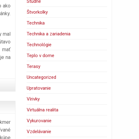
Studne
o ako
Štvorkolky
ánky.
Technika
Technika a zariadenia
y mal
útavo
Technológie
a mať
Teplo v dome
je na
Terasy
Uncategorized
Upratovanie
Vírivky
Virtuálna realita
Vykurovanie
akmer
ívané
Vzdelávanie
 kúpe