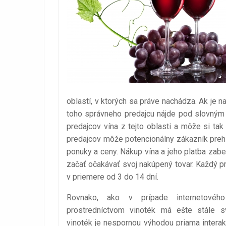
oblastí, v ktorých sa práve nachádza. Ak je
toho správneho predajcu nájde pod slovným s
predajcov vína z tejto oblasti a môže si ta
predajcov môže potencionálny zákazník prehl
ponuky a ceny. Nákup vína a jeho platba zab
začať očakávať svoj nakúpený tovar. Každý p
v priemere od 3 do 14 dní.
Rovnako, ako v prípade internetovéh
prostredníctvom vinoték má ešte stále s
vinoték je nespornou výhodou priama intera