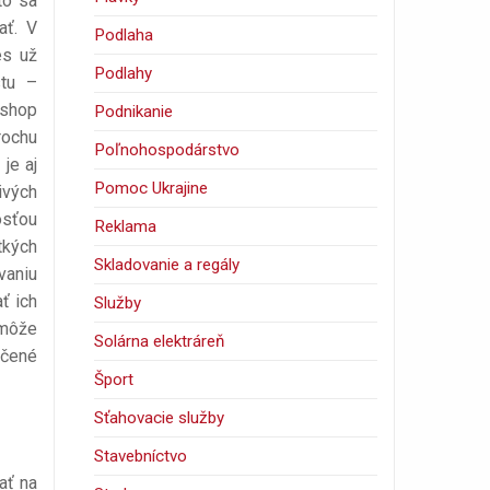
to sa
ať. V
Podlaha
es už
Podlahy
stu –
-shop
Podnikanie
rochu
Poľnohospodárstvo
je aj
Pomoc Ukrajine
ivých
osťou
Reklama
tkých
Skladovanie a regály
vaniu
ť ich
Služby
 môže
Solárna elektráreň
učené
Šport
Sťahovacie služby
Stavebníctvo
ať na