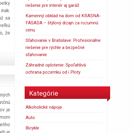
belky
riešenie pre interiér aj garáž
inak.
Kamenný obklad na dom od KRASNA-
už sa
FASADA – štýlový dizajn za rozumnú
veľkú
cenu
o, že
Sťahovanie v Bratislave: Profesionálne
riešenie pre rýchle a bezpečné
sťahovanie
Záhradné oplotenie: Spoľahlivá
ochrana pozemku od i Ploty
Kategórie
čných
ančnú
Alkoholické nápoje
ov je
ojmom
Auto
reňho
Bicykle
eb je