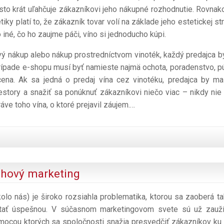
sto krát uľahčuje zákazníkovi jeho nákupné rozhodnutie. Rovnak
ky platí to, že zákazník tovar volí na základe jeho estetickej str
o iné, čo ho zaujme páči, víno si jednoducho kúpi.
ový nákup alebo nákup prostredníctvom vinoték, každý predajca b
 prípade e-shopu musí byť namieste najmä ochota, poradenstvo, p
á cena. Ak sa jedná o predaj vína cez vinotéku, predajca by m
estory a snažiť sa ponúknuť zákazníkovi niečo viac – nikdy nie 
ve toho vína, o ktoré prejavil záujem.
…
sahový marketing
olo nás) je široko rozsiahla problematika, ktorou sa zaoberá t
stať úspešnou. V súčasnom marketingovom svete sú už zauž
pomocou ktorých sa spoločnosti snažia presvedčiť zákazníkov ku