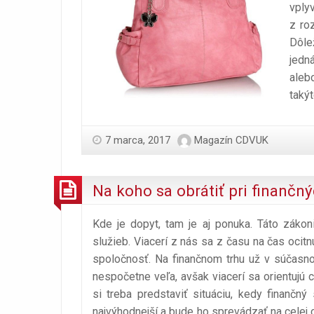
vplyv
z ro
Dôle
jedn
aleb
takýt
7 marca, 2017
Magazín CDVUK
Na koho sa obrátiť pri finančn
Kde je dopyt, tam je aj ponuka. Táto zákoni
služieb. Viacerí z nás sa z času na čas ocitn
spoločnosť. Na finančnom trhu už v súčasno
nespočetne veľa, avšak viacerí sa orientuj
si treba predstaviť situáciu, kedy finančný
najvýhodnejší a bude ho sprevádzať na celej