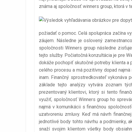
známa aj spoločnosť winners group, ktorá v te
požiadať o pomoc. Celá spolupráca začína vy
záujem. Následne je oslovený zamestnancom
spoločnosti Winners group následne zisťuje,
tejto služby. Počiatočná konzultácia je pre Wi
dokáže pochopiť skutočné potreby klienta a pr
celého procesu a má pozitívny dopad najmä n
inam. Finančný sprostredkovateľ vykonáva po
základe tejto analýzy vytvára zoznam týc
prezentovaný klientovi, ktorý si tento fina
využiť, spoločnosť Winners group ho sprev
najmä v komunikácii s finančnou spoločnosť
uzatvoreniu zmluvy. Keď má návrh finančnej 
jednotlivé body tohto návrhu a podmienky, a
snaží svojim klientom všetky body obsiahn