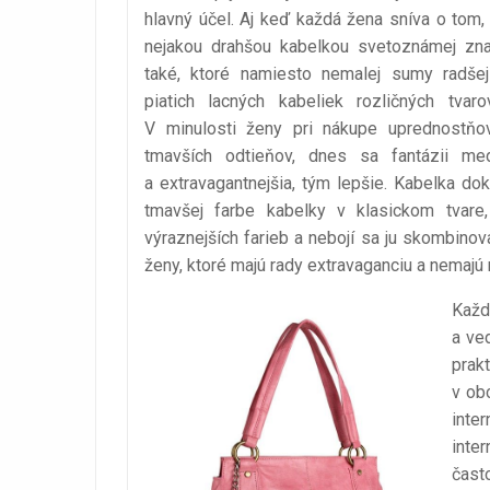
hlavný účel. Aj keď každá žena sníva o tom, 
nejakou drahšou kabelkou svetoznámej zna
také, ktoré namiesto nemalej sumy radšej
piatich lacných kabeliek rozličných tvarov
V minulosti ženy pri nákupe uprednostňov
tmavších odtieňov, dnes sa fantázii med
a extravagantnejšia, tým lepšie. Kabelka do
tmavšej farbe kabelky v klasickom tvar
výraznejších farieb a nebojí sa ju skombino
ženy, ktoré majú rady extravaganciu a nemajú
Každ
a ved
prak
v ob
inte
inte
často