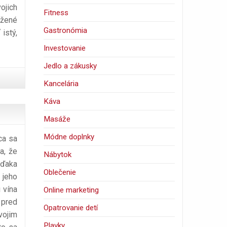
ojich
Fitness
ožené
Gastronómia
istý,
Investovanie
Jedlo a zákusky
Kancelária
Káva
Masáže
Módne doplnky
ca sa
a, že
Nábytok
vďaka
Oblečenie
 jeho
 vína
Online marketing
 pred
Opatrovanie detí
vojim
Plavky