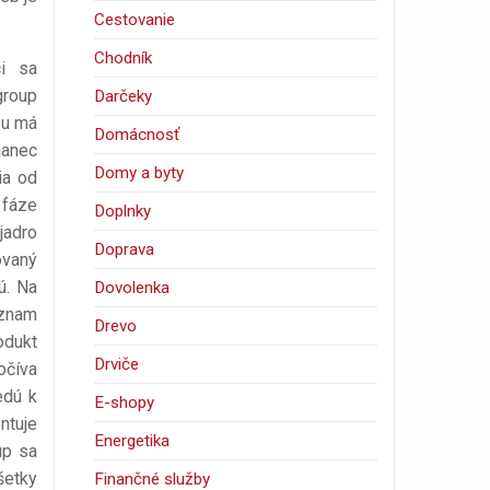
Cestovanie
Chodník
ci sa
roup
Darčeky
bu má
Domácnosť
nanec
Domy a byty
ia od
 fáze
Doplnky
jadro
Doprava
ovaný
ú. Na
Dovolenka
oznam
Drevo
odukt
Drviče
očíva
edú k
E-shopy
ntuje
Energetika
up sa
šetky
Finančné služby