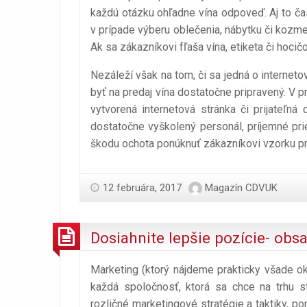
každú otázku ohľadne vína odpoveď. Aj to ča
v prípade výberu oblečenia, nábytku či kozmeti
Ak sa zákazníkovi fľaša vína, etiketa či hocič
Nezáleží však na tom, či sa jedná o internet
byť na predaj vína dostatočne pripravený. V
vytvorená internetová stránka či prijateľn
dostatočne vyškolený personál, príjemné pri
škodu ochota ponúknuť zákazníkovi vzorku prá
12 februára, 2017
Magazín CDVUK
Dosiahnite lepšie pozície- ob
Marketing (ktorý nájdeme prakticky všade ok
každá spoločnosť, ktorá sa chce na trhu 
rozličné marketingové stratégie a taktiky, 