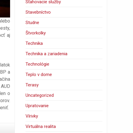
Sťahovacie služby
Stavebníctvo
alebo
Studne
esty,
Štvorkolky
cť aj
Technika
Technika a zariadenia
Technológie
latok
GBP a
Teplo v dome
ačína
Terasy
0 AUD
len o
Uncategorized
orov.
Upratovanie
eniť.
Vírivky
Virtuálna realita