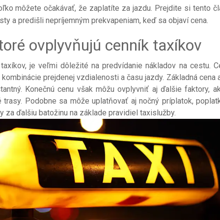
o môžete očakávať, že zaplatíte za jazdu. Prejdite si tento čl
esty a predišli nepríjemným prekvapeniam, keď sa objaví cena.
toré ovplyvňujú cenník taxíkov
taxíkov, je veľmi dôležité na predvídanie nákladov na cestu. C
 kombinácie prejdenej vzdialenosti a času jazdy. Základná cena 
tantný. Konečnú cenu však môžu ovplyvniť aj ďalšie faktory, a
 trasy. Podobne sa môže uplatňovať aj nočný príplatok, poplat
 za ďalšiu batožinu na základe pravidiel taxislužby.