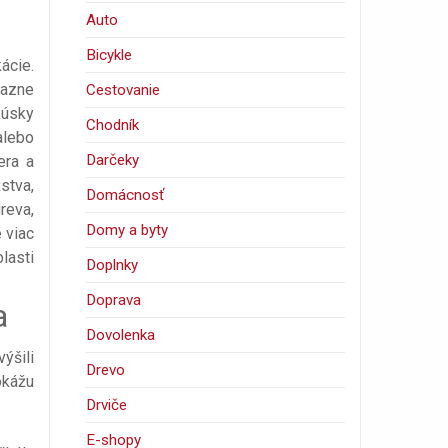
Auto
Bicykle
ácie.
razne
Cestovanie
kúsky
Chodník
alebo
Darčeky
era a
stva,
Domácnosť
reva,
Domy a byty
 viac
lasti
Doplnky
Doprava
a
Dovolenka
ýšili
Drevo
okážu
Drviče
E-shopy