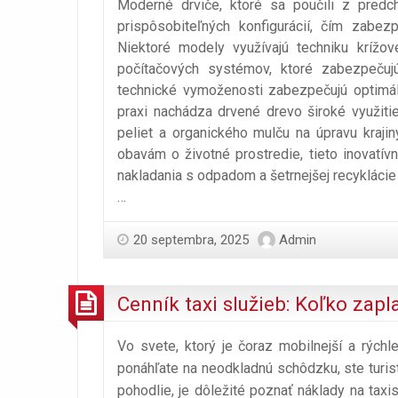
Moderné drviče, ktoré sa poučili z predch
prispôsobiteľných konfigurácií, čím zabezp
Niektoré modely využívajú techniku krížov
počítačových systémov, ktoré zabezpečujú
technické vymoženosti zabezpečujú optimálnu
praxi nachádza drvené drevo široké využiti
peliet a organického mulču na úpravu kraj
obavám o životné prostredie, tieto inovatív
nakladania s odpadom a šetrnejšej recyklácie
…
20 septembra, 2025
Admin
Cenník taxi služieb: Koľko zapl
Vo svete, ktorý je čoraz mobilnejší a rýchle
ponáhľate na neodkladnú schôdzku, ste turist
pohodlie, je dôležité poznať náklady na tax