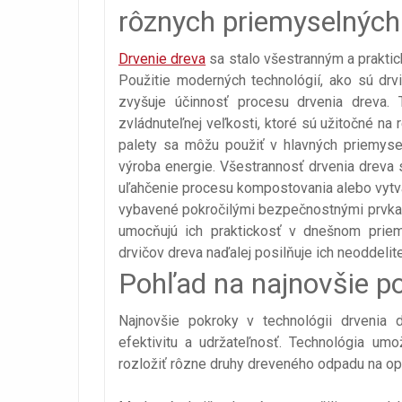
rôznych priemyselných
Drvenie dreva
sa stalo všestranným a prakti
Použitie moderných technológií, ako sú d
zvyšuje účinnosť procesu drvenia dreva.
zvládnuteľnej veľkosti, ktoré sú užitočné na
palety sa môžu použiť v hlavných priemysel
výroba energie. Všestrannosť drvenia dreva 
uľahčenie procesu kompostovania alebo vytvá
vybavené pokročilými bezpečnostnými prvkami
umocňujú ich praktickosť v dnešnom priem
drvičov dreva naďalej posilňuje ich neoddelit
Pohľad na najnovšie po
Najnovšie pokroky v technológii drvenia d
efektivitu a udržateľnosť. Technológia um
rozložiť rôzne druhy dreveného odpadu na op