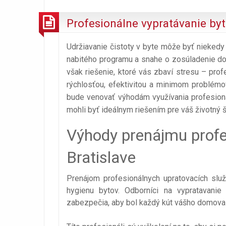
Profesionálne vypratávanie byto
Udržiavanie čistoty v byte môže byť niekedy n
nabitého programu a snahe o zosúladenie do
však riešenie, ktoré vás zbaví stresu – prof
rýchlosťou, efektivitou a minimom problémo
bude venovať výhodám využívania profesioná
mohli byť ideálnym riešením pre váš životný št
Výhody prenájmu profe
Bratislave
Prenájom profesionálnych upratovacích slu
hygienu bytov. Odborníci na vypratavanie
zabezpečia, aby bol každý kút vášho domova d