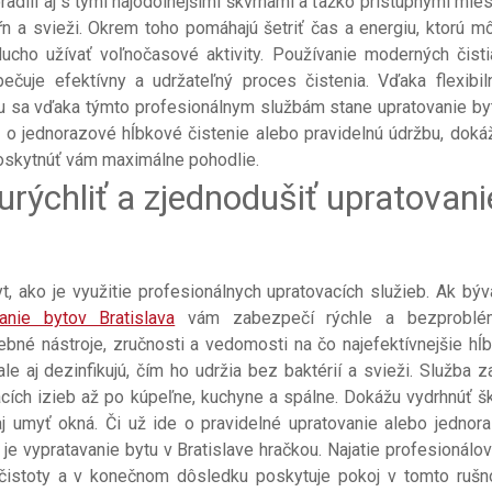
oradili aj s tými najodolnejšími škvrnami a ťažko prístupnými mies
 a svieži. Okrem toho pomáhajú šetriť čas a energiu, ktorú m
ducho užívať voľnočasové aktivity. Používanie moderných čisti
ečuje efektívny a udržateľný proces čistenia. Vďaka flexibi
u sa vďaka týmto profesionálnym službám stane upratovanie by
 o jednorazové hĺbkové čistenie alebo pravidelnú údržbu, doká
oskytnúť vám maximálne pohodlie.
urýchliť a zjednodušiť upratovani
t, ako je využitie profesionálnych upratovacích služieb. Ak býv
vanie bytov Bratislava
vám zabezpečí rýchle a bezproblé
rebné nástroje, zručnosti a vedomosti na čo najefektívnejšie hĺ
ale aj dezinfikujú, čím ho udržia bez baktérií a svieži. Služba z
ích izieb až po kúpeľne, kuchyne a spálne. Dokážu vydrhnúť šk
aj umyť okná. Či už ide o pravidelné upratovanie alebo jednor
je vypratavanie bytu v Bratislave hračkou. Najatie profesionálo
 čistoty a v konečnom dôsledku poskytuje pokoj v tomto ruš