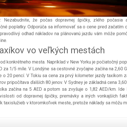
by. Nezabudnite, že počas dopravnej špičky, zlého počasia 
čné poplatky. Odporúča sa informovať sa o cene pred začatím c
Spravodlivý odhad nákladov na plánovanú jazdu vám môže pomô
ine.
taxíkov vo veľkých mestách
i od konkrétneho mesta. Napríklad v New Yorku je počiatočný pop
D za 1/5 míle. V Londýne sa cestovné zvyčajne začína na 2,60 
 o 20 pencí. V Tokiu sa cena za prvý kilometer jazdy taxíkom z
ov pripočítava ďalších 80 jenov. V Sydney je základná cena 3,6
axíka začína na 5 AED a potom sa zvyšuje o 1,82 AED/km. Ide 
islosti od dopravnej špičky, premávky a iných vonkajších fakt
nník taxislužieb v ktoromkoľvek meste, pretože náklady sa môžu m