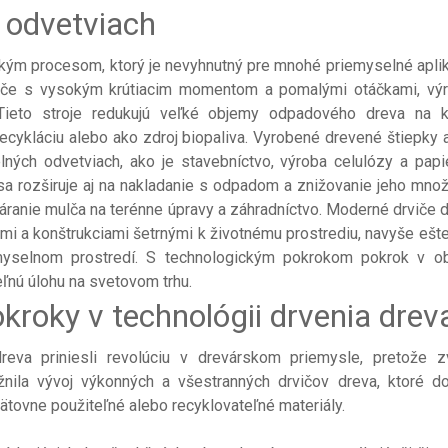
 odvetviach
ckým procesom, ktorý je nevyhnutný pre mnohé priemyselné aplik
rviče s vysokým krútiacim momentom a pomalými otáčkami, vý
 Tieto stroje redukujú veľké objemy odpadového dreva na 
 recykláciu alebo ako zdroj biopaliva. Vyrobené drevené štiepky 
ných odvetviach, ako je stavebníctvo, výroba celulózy a papi
sa rozširuje aj na nakladanie s odpadom a znižovanie jeho množ
ranie mulča na terénne úpravy a záhradníctvo. Moderné drviče d
 a konštrukciami šetrnými k životnému prostrediu, navyše ešte
yselnom prostredí. S technologickým pokrokom pokrok v ob
eľnú úlohu na svetovom trhu.
kroky v technológii drvenia drev
reva priniesli revolúciu v drevárskom priemysle, pretože zv
ožnila vývoj výkonných a všestranných drvičov dreva, ktoré d
ätovne použiteľné alebo recyklovateľné materiály.