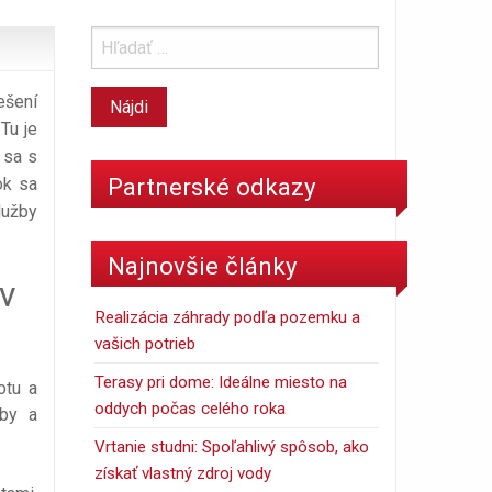
ešení
Tu je
 sa s
Partnerské odkazy
ok sa
lužby
Najnovšie články
 v
Realizácia záhrady podľa pozemku a
vašich potrieb
Terasy pri dome: Ideálne miesto na
otu a
oddych počas celého roka
žby a
Vrtanie studni: Spoľahlivý spôsob, ako
získať vlastný zdroj vody