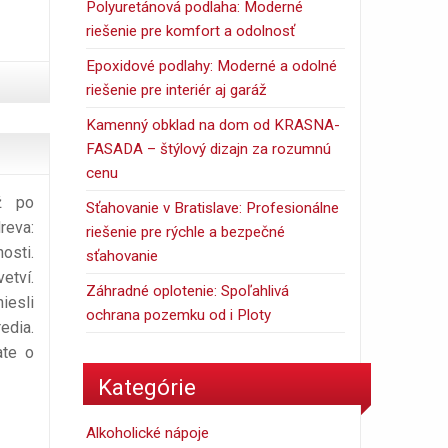
Polyuretánová podlaha: Moderné
riešenie pre komfort a odolnosť
Epoxidové podlahy: Moderné a odolné
riešenie pre interiér aj garáž
Kamenný obklad na dom od KRASNA-
FASADA – štýlový dizajn za rozumnú
cenu
ž po
Sťahovanie v Bratislave: Profesionálne
reva:
riešenie pre rýchle a bezpečné
osti.
sťahovanie
etví.
Záhradné oplotenie: Spoľahlivá
iesli
ochrana pozemku od i Ploty
edia.
ate o
Kategórie
Alkoholické nápoje