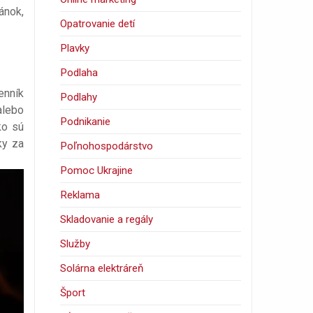
ánok,
Opatrovanie detí
Plavky
Podlaha
enník
Podlahy
alebo
Podnikanie
ko sú
ky za
Poľnohospodárstvo
Pomoc Ukrajine
Reklama
Skladovanie a regály
Služby
Solárna elektráreň
Šport