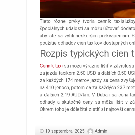
Tieto rôzne prvky tvoria cenník taxisluž
špeciálnych udalostí sa môžu účtovať dodato
aby ste sa vyhli neskorším prekvapeniam. 
použitie odhadov cien taxíkov dostupných onl
Rozpis typických cien 
Cenník taxi
sa môžu výrazne líšiť v závislost
za jazdu taxíkom 2,50 USD a ďalších 0,50 US
za každých 174 metrov jazdy sa cena zvyšuje
na 410 jenoch, potom sa za každých 237 metr
a ďalších 2,19 AUD/km. V Dubaji sa cena t
odhady a skutočné ceny sa môžu líšiť v záv
Okrem toho je dôležité zistiť si najnovší ce
…
19 septembra, 2025
Admin