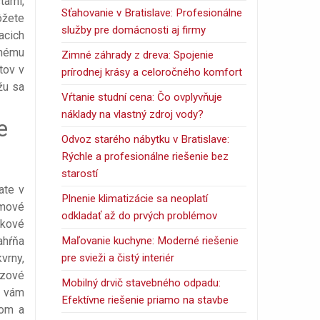
tami,
Sťahovanie v Bratislave: Profesionálne
ôžete
služby pre domácnosti aj firmy
acich
lnému
Zimné záhrady z dreva: Spojenie
tov v
prírodnej krásy a celoročného komfort
žu sa
Vŕtanie studní cena: Čo ovplyvňuje
náklady na vlastný zdroj vody?
e
Odvoz starého nábytku v Bratislave:
Rýchle a profesionálne riešenie bez
starostí
ate v
Plnenie klimatizácie sa neoplatí
mové
odkladať až do prvých problémov
bkové
Maľovanie kuchyne: Moderné riešenie
ahŕňa
pre svieži a čistý interiér
vrny,
azové
Mobilný drvič stavebného odpadu:
v vám
Efektívne riešenie priamo na stavbe
nom a