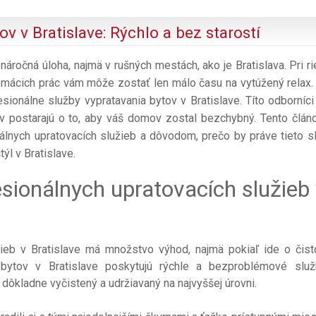
v v Bratislave: Rýchlo a bez starostí
áročná úloha, najmä v rušných mestách, ako je Bratislava. Pri ri
mácich prác vám môže zostať len málo času na vytúžený relax. 
esionálne služby vypratavania bytov v Bratislave. Títo odborníci
v postarajú o to, aby váš domov zostal bezchybný. Tento člán
lnych upratovacích služieb a dôvodom, prečo by práve tieto s
ýl v Bratislave.
sionálnych upratovacích služieb
žieb v Bratislave má množstvo výhod, najmä pokiaľ ide o čist
 bytov v Bratislave poskytujú rýchle a bezproblémové slu
ôkladne vyčistený a udržiavaný na najvyššej úrovni.