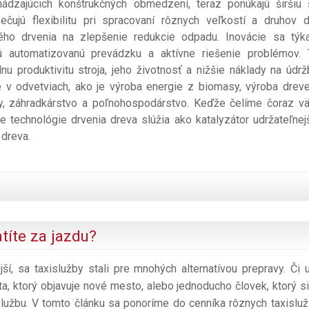
ádzajúcich konštrukčných obmedzení, teraz ponúkajú širšiu 
ečujú flexibilitu pri spracovaní rôznych veľkostí a druhov d
ého drvenia na zlepšenie redukcie odpadu. Inovácie sa týka
 automatizovanú prevádzku a aktívne riešenie problémov. 
 produktivitu stroja, jeho životnosť a nižšie náklady na údrž
e v odvetviach, ako je výroba energie z biomasy, výroba drev
iny, záhradkárstvo a poľnohospodárstvo. Keďže čelíme čoraz v
ne technológie drvenia dreva slúžia ako katalyzátor udržateľnej
 dreva.
atíte za jazdu?
jší, sa taxislužby stali pre mnohých alternatívou prepravy. Či 
a, ktorý objavuje nové mesto, alebo jednoducho človek, ktorý si
islužbu. V tomto článku sa ponoríme do cenníka rôznych taxisluž