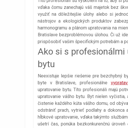
Títo profesionáli sú vyškolení na to, aby si p
vďaka čomu zanechajú váš majetok bez škvŕn
využiť na dôležitejšie úlohy alebo si jedno
nástrojov a ekologických produktov zabezp
harmonogramu a plánom upratovania na mier
Bratislave bezproblémovou úlohou. Či už ide
prispôsobiť vašim špecifickým potrebám a p
Ako si s profesionálmi 
bytu
Neexistuje lepšie riešenie pre bezchybný by
byte v Bratislave, profesionálne
vyprata
upratovanie bytu. Títo profesionáli majú pot
upratovanie vášho bytu. Byt nielen vyčistia, 
čistenie každého kúta vášho domu, od obývac
odstrániť prach, vytrieť podlahy a dokonca 
hĺbkové upratovanie, vďaka takýmto službám 
ušetrí čas, ponúka bezkonkurenčnú úroveň