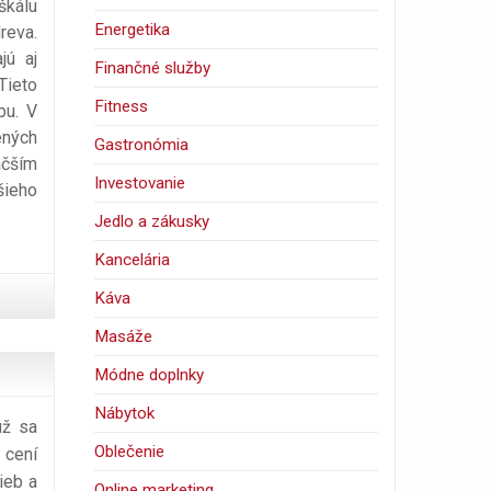
škálu
Energetika
reva.
jú aj
Finančné služby
Tieto
Fitness
bu. V
ených
Gastronómia
äčším
Investovanie
šieho
Jedlo a zákusky
Kancelária
Káva
Masáže
Módne doplnky
Nábytok
už sa
Oblečenie
 cení
ieb a
Online marketing