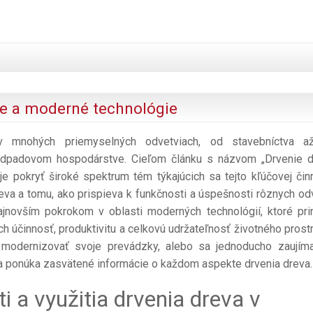
tie a moderné technológie
v mnohých priemyselných odvetviach, od stavebníctva a
 odpadovom hospodárstve. Cieľom článku s názvom „Drvenie d
je pokryť široké spektrum tém týkajúcich sa tejto kľúčovej činn
eva a tomu, ako prispieva k funkčnosti a úspešnosti rôznych odv
novším pokrokom v oblasti moderných technológií, ktoré prin
ich účinnosť, produktivitu a celkovú udržateľnosť životného prostr
e modernizovať svoje prevádzky, alebo sa jednoducho zaujím
a ponúka zasvätené informácie o každom aspekte drvenia dreva.
 a využitia drvenia dreva v